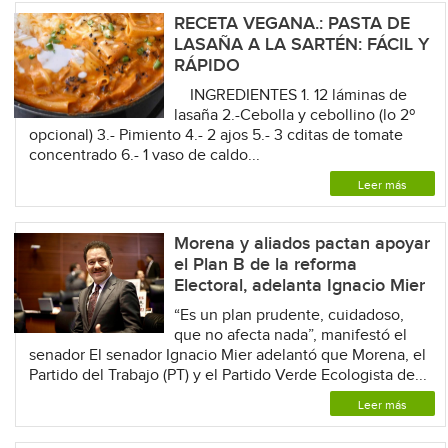
RECETA VEGANA.: PASTA DE
LASAÑA A LA SARTÉN: FÁCIL Y
RÁPIDO
INGREDIENTES 1. 12 láminas de
lasaña 2.-Cebolla y cebollino (lo 2º
opcional) 3.- Pimiento 4.- 2 ajos 5.- 3 cditas de tomate
concentrado 6.- 1 vaso de caldo...
Leer más
Morena y aliados pactan apoyar
el Plan B de la reforma
Electoral, adelanta Ignacio Mier
“Es un plan prudente, cuidadoso,
que no afecta nada”, manifestó el
senador El senador Ignacio Mier adelantó que Morena, el
Partido del Trabajo (PT) y el Partido Verde Ecologista de...
Leer más