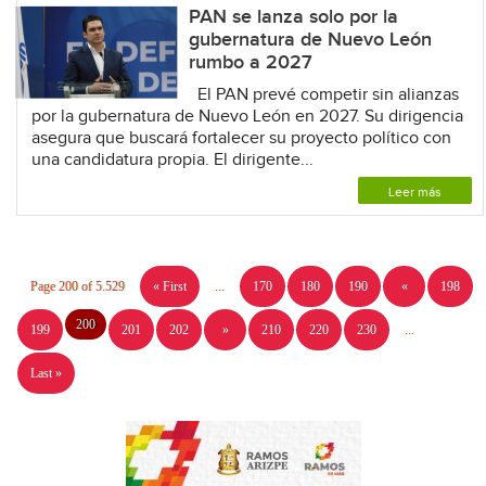
PAN se lanza solo por la
gubernatura de Nuevo León
rumbo a 2027
El PAN prevé competir sin alianzas
por la gubernatura de Nuevo León en 2027. Su dirigencia
asegura que buscará fortalecer su proyecto político con
una candidatura propia. El dirigente...
Leer más
Page 200 of 5.529
« First
...
170
180
190
«
198
200
199
201
202
»
210
220
230
...
Last »