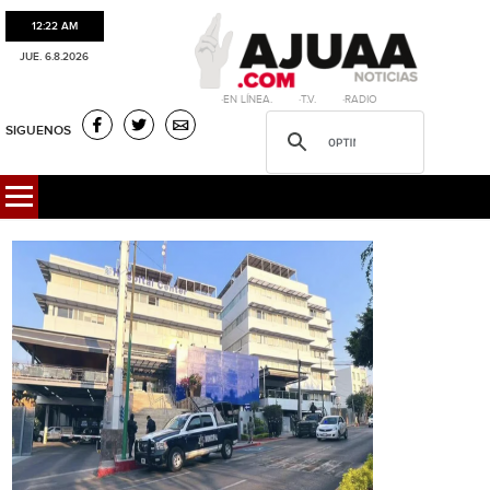
12:22 AM
JUE. 6.8.2026
·EN LÍNEA. ·T.V. ·RADIO
SIGUENOS