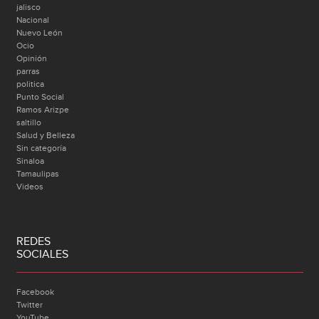
jalisco
Nacional
Nuevo León
Ocio
Opinión
parras
politica
Punto Social
Ramos Arizpe
saltillo
Salud y Belleza
Sin categoría
Sinaloa
Tamaulipas
Videos
REDES
SOCIALES
Facebook
Twitter
YouTube