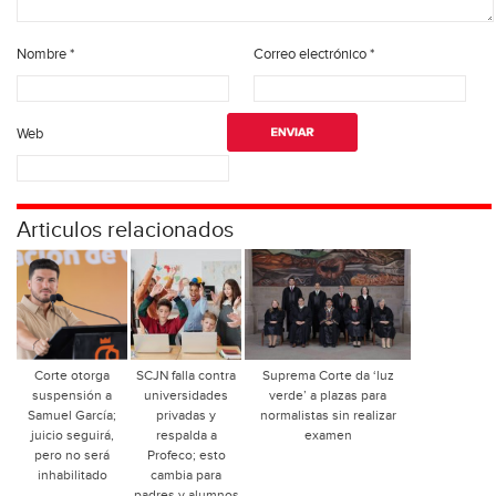
Nombre
*
Correo electrónico
*
Web
Articulos relacionados
Corte otorga
SCJN falla contra
Suprema Corte da ‘luz
suspensión a
universidades
verde’ a plazas para
Samuel García;
privadas y
normalistas sin realizar
juicio seguirá,
respalda a
examen
pero no será
Profeco; esto
inhabilitado
cambia para
padres y alumnos