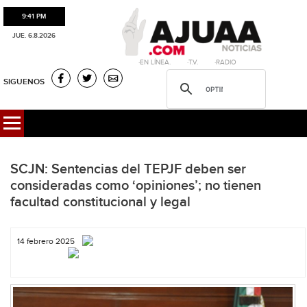
9:41 PM
JUE. 6.8.2026
·EN LÍNEA. ·T.V. ·RADIO
SIGUENOS
SCJN: Sentencias del TEPJF deben ser
consideradas como ‘opiniones’; no tienen
facultad constitucional y legal
14 febrero 2025