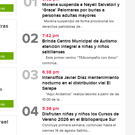
Morena suspende a Nayeli Salvatori y
más
‘Grace’ Palomares por burlas a
personas adultas mayores
Morena suspendió de forma provisional los
tras
derechos partidistas de...
7:42 pm
u
Brinda Centro Municipal de Autismo
atención integral a niñas y niños
saltillenses
más
Este primer centro “TEAcompaño con Amor”
continúa...
6:38 pm
Intensifica Javier Díaz mantenimiento
nocturno en el distribuidor vial El
Sarape
pa
“Aquí Andamos” realiza labores a partir de las
10:00 de la...
más
5:36 pm
Disfrutan niñas y niños los Cursos de
Verano 2026 en el Biblioparque Sur
rael
Concluye primera semana, continúan hasta el
viernes 14 de agosto Saltillo,...