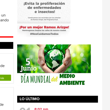
ó un
omando
 de
más
LO ÚLTIMO
 de
8:02 pm