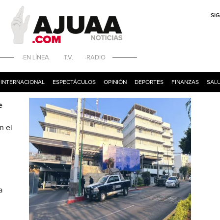
SI
·EN LÍNEA. ·T.V. ·RADIO
INTERNACIONAL
ESPECTÁCULOS
OPINIÓN
DEPORTES
FINANZAS
SALU
e
n el
a