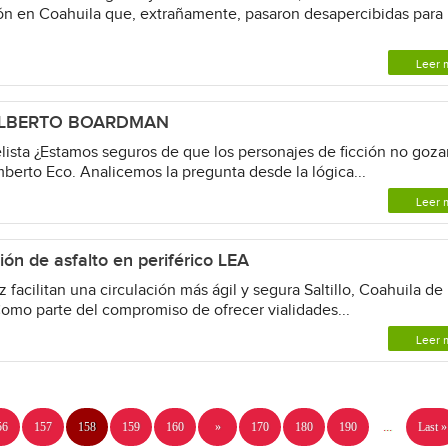
ón en Coahuila que, extrañamente, pasaron desapercibidas para 
Leer 
er ALBERTO BOARDMAN
sta ¿Estamos seguros de que los personajes de ficción no goza
berto Eco. Analicemos la pregunta desde la lógica...
Leer 
ación de asfalto en periférico LEA
facilitan una circulación más ágil y segura Saltillo, Coahuila de
Como parte del compromiso de ofrecer vialidades...
Leer 
56
157
158
159
160
»
170
180
190
...
Last »