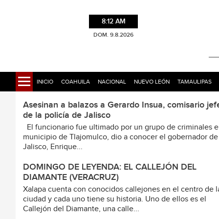
8:12 AM
DOM. 9.8.2026
INICIO
COAHUILA
NACIONAL
NUEVO LEÓN
TAMAULIPAS
Asesinan a balazos a Gerardo Insua, comisario jef
de la policía de Jalisco
El funcionario fue ultimado por un grupo de criminales e
municipio de Tlajomulco, dio a conocer el gobernador de
Jalisco, Enrique...
DOMINGO DE LEYENDA: EL CALLEJÓN DEL
DIAMANTE (VERACRUZ)
Xalapa cuenta con conocidos callejones en el centro de l
ciudad y cada uno tiene su historia. Uno de ellos es el
Callejón del Diamante, una calle...