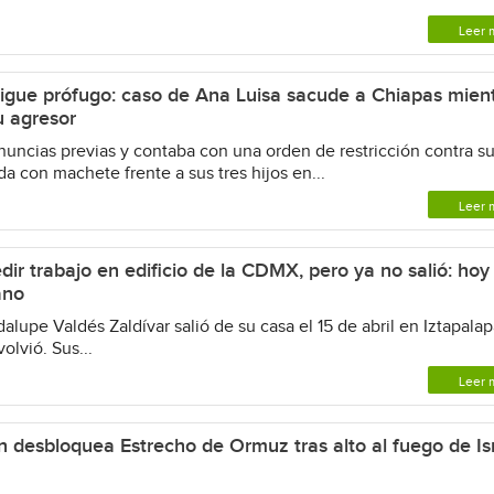
Leer 
gue prófugo: caso de Ana Luisa sacude a Chiapas mien
u agresor
uncias previas y contaba con una orden de restricción contra s
da con machete frente a sus tres hijos en...
Leer 
ir trabajo en edificio de la CDMX, pero ya no salió: hoy
ano
upe Valdés Zaldívar salió de su casa el 15 de abril en Iztapala
olvió. Sus...
Leer 
rán desbloquea Estrecho de Ormuz tras alto al fuego de Is