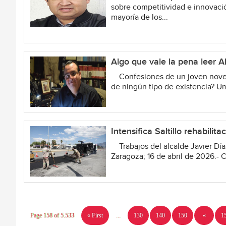
sobre competitividad e innovaci
mayoría de los...
Algo que vale la pena le
Confesiones de un joven noveli
de ningún tipo de existencia? Um
Intensifica Saltillo rehabilit
Trabajos del alcalde Javier Díaz 
Zaragoza; 16 de abril de 2026.- 
Page 158 of 5.533
« First
...
130
140
150
«
1