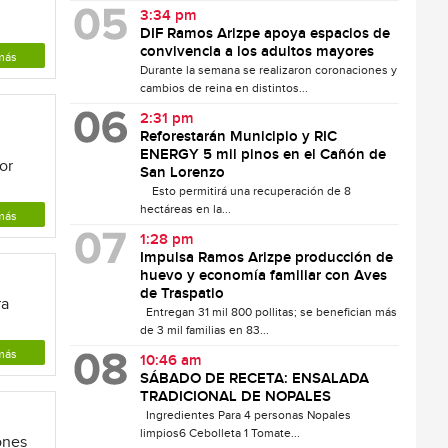
3:34 pm
DIF Ramos Arizpe apoya espacios de
convivencia a los adultos mayores
más
Durante la semana se realizaron coronaciones y
cambios de reina en distintos...
2:31 pm
Reforestarán Municipio y RIC
ENERGY 5 mil pinos en el Cañón de
or
San Lorenzo
Esto permitirá una recuperación de 8
hectáreas en la...
más
1:28 pm
Impulsa Ramos Arizpe producción de
huevo y economía familiar con Aves
de Traspatio
ra
Entregan 31 mil 800 pollitas; se benefician más
de 3 mil familias en 83...
más
10:46 am
SÁBADO DE RECETA: ENSALADA
TRADICIONAL DE NOPALES
Ingredientes Para 4 personas Nopales
limpios6 Cebolleta 1 Tomate...
ones