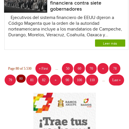
financiera contra siete
gobernadores
Ejecutivos del sistema financiero de EEUU dijeron a
Código Magenta que la orden de la autoridad
norteamericana incluye a los mandatarios de Campeche,
Durango, Morelos, Veracruz, Coahuila, Oaxaca y...
Leer más
Page 80 of 5.530
« First
...
50
60
70
«
78
80
79
81
82
»
90
100
110
...
Last »