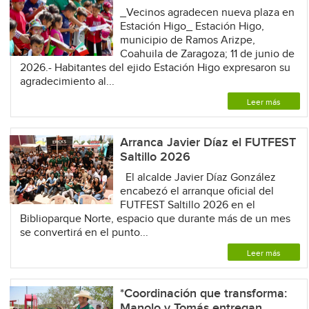
_Vecinos agradecen nueva plaza en
Estación Higo_ Estación Higo,
municipio de Ramos Arizpe,
Coahuila de Zaragoza; 11 de junio de
2026.- Habitantes del ejido Estación Higo expresaron su
agradecimiento al...
Leer más
Arranca Javier Díaz el FUTFEST
Saltillo 2026
El alcalde Javier Díaz González
encabezó el arranque oficial del
FUTFEST Saltillo 2026 en el
Biblioparque Norte, espacio que durante más de un mes
se convertirá en el punto...
Leer más
*Coordinación que transforma:
Manolo y Tomás entregan