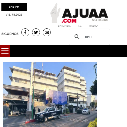
8:48 PM
VIE. 7.8.2026
·EN LÍNEA. ·T.V. ·RADIO
SIGUENOS