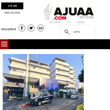
2:01 AM
SÁB. 8.8.2026
·EN LÍNEA. ·T.V. ·RADIO
SIGUENOS