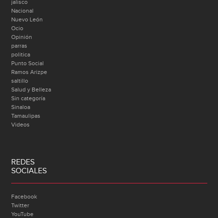
jalisco
Nacional
Nuevo León
Ocio
Opinión
parras
politica
Punto Social
Ramos Arizpe
saltillo
Salud y Belleza
Sin categoría
Sinaloa
Tamaulipas
Videos
REDES
SOCIALES
Facebook
Twitter
YouTube