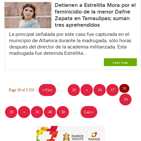
Detienen a Estrellita Mora por el
feminicidio de la menor Dafne
Zapata en Tamaulipas; suman
tres aprehendidos
La principal señalada por este caso fue capturada en el
municipio de Altamira durante la madrugada, sólo horas
después del director de la academia militarizada. Esta
madrugada fue detenida Estrellita...
Leer más
18
Page 18 of 5.531
« First
...
10
«
16
17
19
20
»
30
40
50
...
Last »