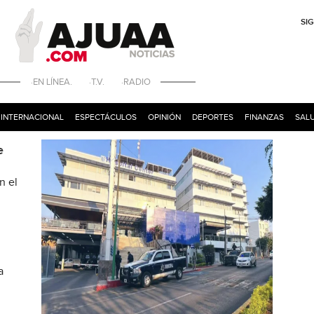
SI
·EN LÍNEA. ·T.V. ·RADIO
INTERNACIONAL
ESPECTÁCULOS
OPINIÓN
DEPORTES
FINANZAS
SALU
e
n el
a