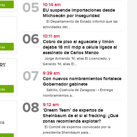
10:14 am
más
EU suspende importaciones desde
Michoacán por inseguridad
El Departamento de Estado informó que las
actividades del...
10:11 am
Cobro de piso al aguacate y limón
dejaba 18 mil mdp a célula ligada al
más
asesinato de Carlos Manzo
Jorge Armando ‘N’, alias El Licenciado, y
R1′
Gerardo ‘N’, alias El...
9:39 am
Con nuevos nombramientos fortalece
Gobernador gabinete
más
Saltillo, Coahuila de Zaragoza.- • Entrega
nombramientos a...
9:12 am
‘Dream Team’ de expertos de
Sheinbaum da el sí al fracking: ¿Qué
zonas recomienda explotar?
ra
El Comité de expertos convocado por la
presidenta Sheinbaum para...