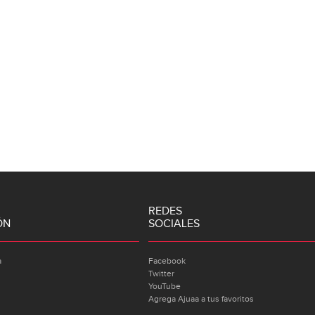
REDES
ÓN
SOCIALES
a
Facebook
Twitter
YouTube
Agrega Ajuaa a tus favoritos