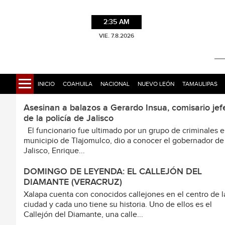
2:35 AM
VIE. 7.8.2026
INICIO
COAHUILA
NACIONAL
NUEVO LEÓN
TAMAULIPAS
Asesinan a balazos a Gerardo Insua, comisario jef
de la policía de Jalisco
El funcionario fue ultimado por un grupo de criminales e
municipio de Tlajomulco, dio a conocer el gobernador de
Jalisco, Enrique...
DOMINGO DE LEYENDA: EL CALLEJÓN DEL
DIAMANTE (VERACRUZ)
Xalapa cuenta con conocidos callejones en el centro de l
ciudad y cada uno tiene su historia. Uno de ellos es el
Callejón del Diamante, una calle...