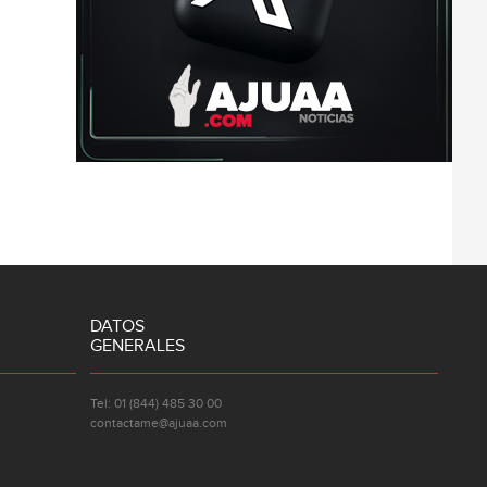
DATOS
GENERALES
Tel: 01 (844) 485 30 00
contactame@ajuaa.com