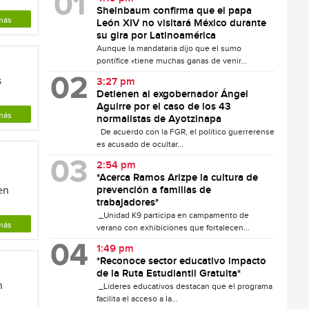
Sheinbaum confirma que el papa
más
León XIV no visitará México durante
su gira por Latinoamérica
Aunque la mandataria dijo que el sumo
pontífice «tiene muchas ganas de venir...
s
3:27 pm
Detienen al exgobernador Ángel
Aguirre por el caso de los 43
más
normalistas de Ayotzinapa
De acuerdo con la FGR, el político guerrerense
es acusado de ocultar...
2:54 pm
*Acerca Ramos Arizpe la cultura de
en
prevención a familias de
trabajadores*
_Unidad K9 participa en campamento de
más
verano con exhibiciones que fortalecen...
1:49 pm
*Reconoce sector educativo impacto
de la Ruta Estudiantil Gratuita*
n
_Líderes educativos destacan que el programa
facilita el acceso a la...