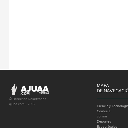
MAPA
DE NAVEGACI
© Derechos Reservados
ajuaa.com - 2015
Ciencia y Tecnologí
Coahuila
colima
Deportes
Espectáculos