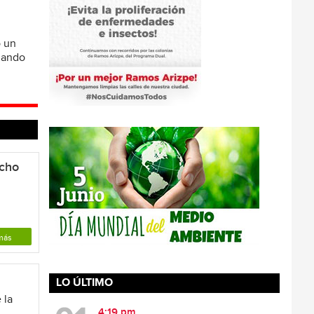
ó un
omando
ncho
más
LO ÚLTIMO
 la
4:19 pm