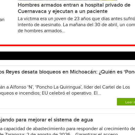
Hombres armados entran a hospital privado de
Cuernavaca y ejecutan a un paciente
La víctima era un joven de 23 años que días antes sufri
van
intento de asesinato. La mañana del 30 de abril, un c
de hombres armados...
 Los Reyes desata bloqueos en Michoacán: ¿Quién es ‘Po
 a Alfonso ‘N’, ‘Poncho La Quiringua’, líder del Cartel de Los
ueos e incendios; EU celebró el operativo. El...
Leer 
jando para mejorar el sistema de agua
 capacidad de abastecimiento para responder al crecimiento de
e Zaragoza; 2 de agosto de 2026.– Garantizar el acceso...