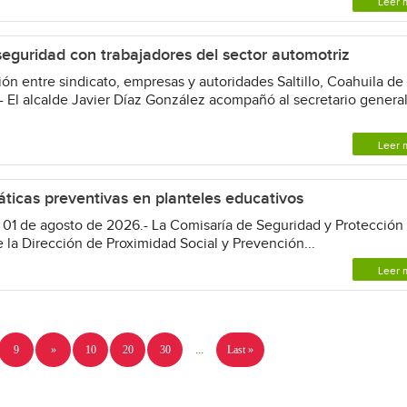
Leer 
seguridad con trabajadores del sector automotriz
n entre sindicato, empresas y autoridades Saltillo, Coahuila de
- El alcalde Javier Díaz González acompañó al secretario genera
Leer 
áticas preventivas en planteles educativos
 01 de agosto de 2026.- La Comisaría de Seguridad y Protección
e la Dirección de Proximidad Social y Prevención...
Leer 
9
»
10
20
30
...
Last »