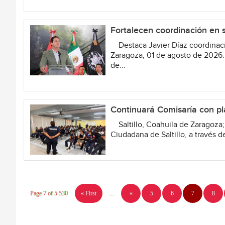
Fortalecen coordinación en 
Destaca Javier Díaz coordinació
Zaragoza; 01 de agosto de 2026.
de...
Continuará Comisaría con pl
Saltillo, Coahuila de Zaragoza;
Ciudadana de Saltillo, a través d
Page 7 of 5.530
« First
...
«
5
6
7
8