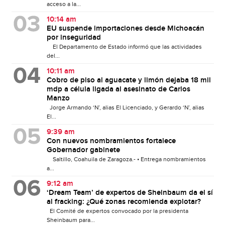
acceso a la...
10:14 am
EU suspende importaciones desde Michoacán
por inseguridad
El Departamento de Estado informó que las actividades
del...
10:11 am
Cobro de piso al aguacate y limón dejaba 18 mil
mdp a célula ligada al asesinato de Carlos
Manzo
Jorge Armando ‘N’, alias El Licenciado, y Gerardo ‘N’, alias
El...
9:39 am
Con nuevos nombramientos fortalece
Gobernador gabinete
Saltillo, Coahuila de Zaragoza.- • Entrega nombramientos
a...
9:12 am
‘Dream Team’ de expertos de Sheinbaum da el sí
al fracking: ¿Qué zonas recomienda explotar?
El Comité de expertos convocado por la presidenta
Sheinbaum para...