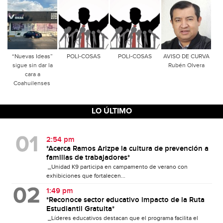
“Nuevas Ideas”
POLI-COSAS
POLI-COSAS
AVISO DE CURVA
sigue sin dar la
Rubén Olvera
cara a
Coahuilenses
LO ÚLTIMO
2:54 pm
*Acerca Ramos Arizpe la cultura de prevención a
familias de trabajadores*
_Unidad K9 participa en campamento de verano con
exhibiciones que fortalecen...
1:49 pm
*Reconoce sector educativo impacto de la Ruta
Estudiantil Gratuita*
_Líderes educativos destacan que el programa facilita el