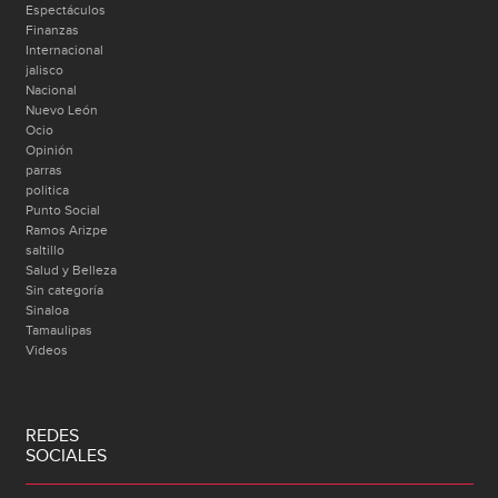
Espectáculos
Finanzas
Internacional
jalisco
Nacional
Nuevo León
Ocio
Opinión
parras
politica
Punto Social
Ramos Arizpe
saltillo
Salud y Belleza
Sin categoría
Sinaloa
Tamaulipas
Videos
REDES
SOCIALES