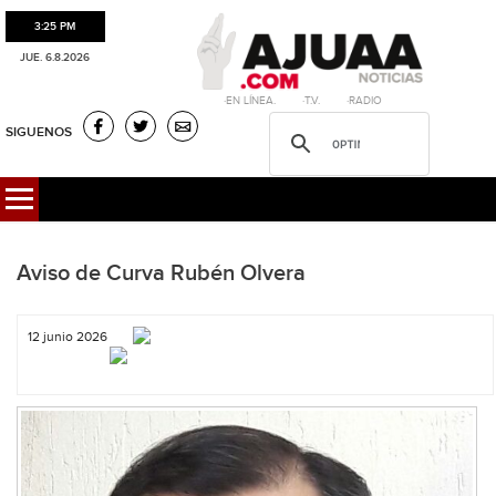
3:25 PM
JUE. 6.8.2026
·EN LÍNEA. ·T.V. ·RADIO
SIGUENOS
Aviso de Curva Rubén Olvera
12 junio 2026