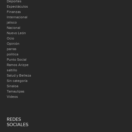
Deportes
Espectáculos
Finanzas
Internacional
jalisco
Nacional
Nuevo León
Ocio
Opinión
parras
politica
Punto Social
Ramos Arizpe
saltillo
Salud y Belleza
Sin categoría
Sinaloa
Tamaulipas
Videos
REDES
SOCIALES