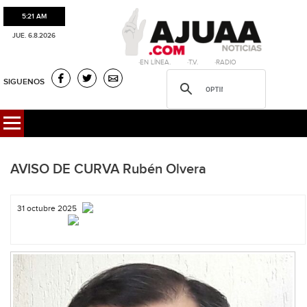
5:21 AM
JUE. 6.8.2026
·EN LÍNEA. ·T.V. ·RADIO
SIGUENOS
AVISO DE CURVA Rubén Olvera
31 octubre 2025