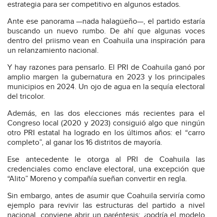
estrategia para ser competitivo en algunos estados.
Ante ese panorama —nada halagüeño—, el partido estaría
buscando un nuevo rumbo. De ahí que algunas voces
dentro del priismo vean en Coahuila una inspiración para
un relanzamiento nacional.
Y hay razones para pensarlo. El PRI de Coahuila ganó por
amplio margen la gubernatura en 2023 y los principales
municipios en 2024. Un ojo de agua en la sequía electoral
del tricolor.
Además, en las dos elecciones más recientes para el
Congreso local (2020 y 2023) consiguió algo que ningún
otro PRI estatal ha logrado en los últimos años: el “carro
completo”, al ganar los 16 distritos de mayoría.
Ese antecedente le otorga al PRI de Coahuila las
credenciales como enclave electoral, una excepción que
“Alito” Moreno y compañía sueñan convertir en regla.
Sin embargo, antes de asumir que Coahuila serviría como
ejemplo para revivir las estructuras del partido a nivel
nacional, conviene abrir un paréntesis: ¿podría el modelo