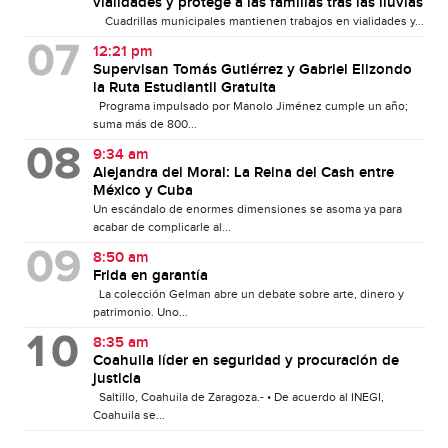
vialidades y protege a las familias tras las lluvias
Cuadrillas municipales mantienen trabajos en vialidades y...
12:21 pm
Supervisan Tomás Gutiérrez y Gabriel Elizondo
la Ruta Estudiantil Gratuita
Programa impulsado por Manolo Jiménez cumple un año;
suma más de 800...
9:34 am
Alejandra del Moral: La Reina del Cash entre
México y Cuba
Un escándalo de enormes dimensiones se asoma ya para
acabar de complicarle al...
8:50 am
Frida en garantía
La colección Gelman abre un debate sobre arte, dinero y
patrimonio. Uno...
8:35 am
Coahuila líder en seguridad y procuración de
justicia
Saltillo, Coahuila de Zaragoza.- • De acuerdo al INEGI,
Coahuila se...