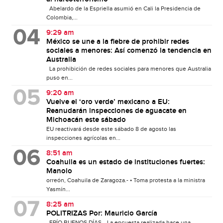
Abelardo de la Espriella asumió en Cali la Presidencia de
Colombia,...
9:29 am
México se une a la fiebre de prohibir redes
sociales a menores: Así comenzó la tendencia en
Australia
La prohibición de redes sociales para menores que Australia
puso en...
9:20 am
Vuelve el ‘oro verde’ mexicano a EU:
Reanudarán inspecciones de aguacate en
Michoacán este sábado
EU reactivará desde este sábado 8 de agosto las
inspecciones agrícolas en...
8:51 am
Coahuila es un estado de instituciones fuertes:
Manolo
orreón, Coahuila de Zaragoza.- • Toma protesta a la ministra
Yasmín...
8:25 am
POLITRIZAS Por: Mauricio García
FRÍO BUENOS DÍAS… La encuesta realizada hace una