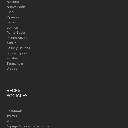
Nacional
Nuevo León
Ocio
Opinión
parras
politica
Punto Social
Ramos Arizpe
saltillo
Salud y Belleza
Sin categoría
Sinaloa
Tamaulipas
Videos
REDES
SOCIALES
Facebook
Twitter
YouTube
Agrega Ajuaa a tus favoritos