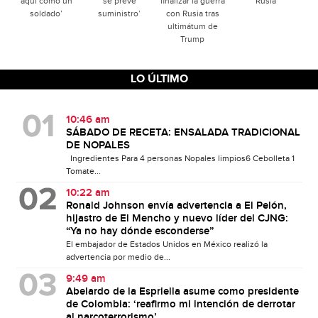
aquí como un
se prevé
finalizar la guerra
Rusia
soldado’
suministro’
con Rusia tras
ultimátum de
Trump
LO ÚLTIMO
10:46 am
SÁBADO DE RECETA: ENSALADA TRADICIONAL
DE NOPALES
Ingredientes Para 4 personas Nopales limpios6 Cebolleta 1
Tomate...
10:22 am
Ronald Johnson envía advertencia a El Pelón,
hijastro de El Mencho y nuevo líder del CJNG:
“Ya no hay dónde esconderse”
El embajador de Estados Unidos en México realizó la
advertencia por medio de...
9:49 am
Abelardo de la Espriella asume como presidente
de Colombia: ‘reafirmo mi intención de derrotar
al narcoterrorismo’