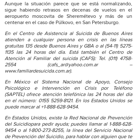
Aunque la situación parece que se está normalizando,
sigue habiendo retrasos en decenas de vuelos en el
aeropuerto moscovita de Sheremétevo y más de un
centenar en el caso de Púlkovo, en San Petersburgo.
En el Centro de Asistencia al Suicida de Buenos Aires
atienden a cualquier persona en crisis en las líneas
gratuitas 135 desde Buenos Aires y GBA o al (54-11) 5275-
1135 las 24 horas del día. Está también el Centro de
Atención al Familiar del suicida (CAFS): Tel. (011) 4758-
2554 (
cafs_ar@yahoo.com.ar
–
www.familiardesuicida.com.ar
).
En México el Sistema Nacional de Apoyo, Consejo
Psicológico e Intervención en Crisis por Teléfono
(SAPTEL) ofrece atención telefónica las 24 horas del día
en el número: 0155 5259-8121. En los Estados Unidos se
puede marcar al +1-888-628-9454.
En Estados Unidos, existe la
Red Nacional de Prevención
del Suicidio
para pedir ayuda; puedes llamar al 1-888-628-
9454 o al 1-800-273-8255, la línea del Servicio Nacional
de Prevención del Suicidio, para hablar con alguien que te