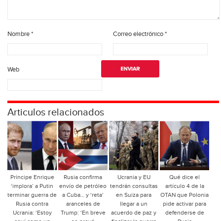
Nombre
*
Correo electrónico
*
Web
Articulos relacionados
Príncipe Enrique
Rusia confirma
Ucrania y EU
Qué dice el
‘implora’ a Putin
envío de petróleo
tendrán consultas
artículo 4 de la
terminar guerra de
a Cuba… y ‘reta’
en Suiza para
OTAN que Polonia
Rusia contra
aranceles de
llegar a un
pide activar para
Ucrania: ‘Estoy
Trump: ‘En breve
acuerdo de paz y
defenderse de