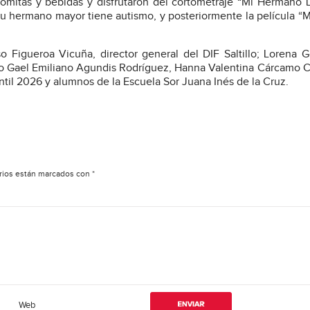
alomitas y bebidas y disfrutaron del cortometraje “Mi Hermano L
u hermano mayor tiene autismo, y posteriormente la película “
 Figueroa Vicuña, director general del DIF Saltillo; Lorena 
como Gael Emiliano Agundis Rodríguez, Hanna Valentina Cárcamo Ca
til 2026 y alumnos de la Escuela Sor Juana Inés de la Cruz.
rios están marcados con
*
Web