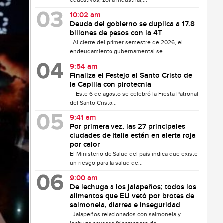
educativos, zona industrial,...
10:02 am
Deuda del gobierno se duplica a 17.8
billones de pesos con la 4T
Al cierre del primer semestre de 2026, el
endeudamiento gubernamental se...
9:54 am
Finaliza el Festejo al Santo Cristo de
la Capilla con pirotecnia
Este 6 de agosto se celebró la Fiesta Patronal
del Santo Cristo...
9:41 am
Por primera vez, las 27 principales
ciudades de Italia están en alerta roja
por calor
El Ministerio de Salud del país indica que existe
un riesgo para la salud de...
9:00 am
De lechuga a los jalapeños; todos los
alimentos que EU vetó por brotes de
salmonela, diarrea e inseguridad
Jalapeños relacionados con salmonela y