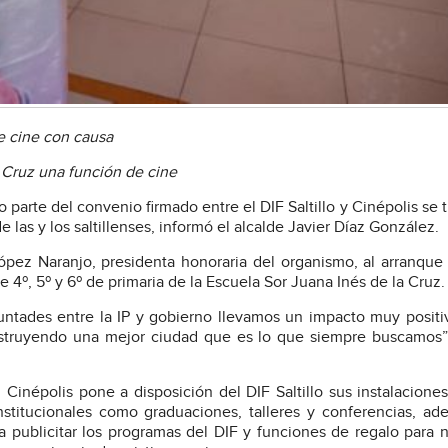
de cine con causa
a Cruz una función de cine
 parte del convenio firmado entre el DIF Saltillo y Cinépolis se t
las y los saltillenses, informó el alcalde Javier Díaz González.
López Naranjo, presidenta honoraria del organismo, al arranque
 4º, 5º y 6º de primaria de la Escuela Sor Juana Inés de la Cruz.
ntades entre la IP y gobierno llevamos un impacto muy positi
onstruyendo una mejor ciudad que es lo que siempre buscamos”,
Cinépolis pone a disposición del DIF Saltillo sus instalaciones
nstitucionales como graduaciones, talleres y conferencias, a
ra publicitar los programas del DIF y funciones de regalo para 