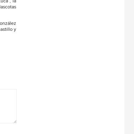
uca”, la
Mascotas
González
stillo y