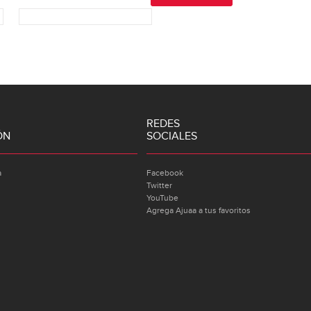
REDES
ÓN
SOCIALES
a
Facebook
Twitter
YouTube
Agrega Ajuaa a tus favoritos