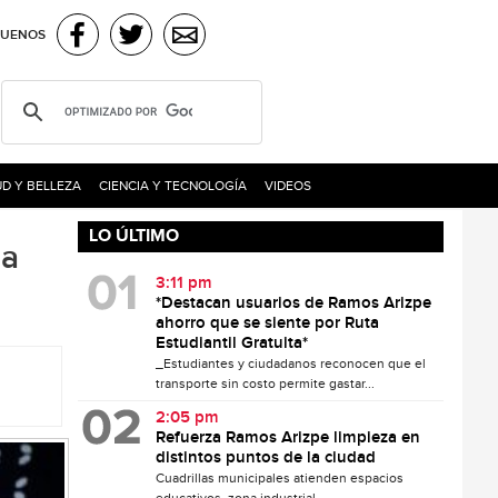
GUENOS
D Y BELLEZA
CIENCIA Y TECNOLOGÍA
VIDEOS
LO ÚLTIMO
da
3:11 pm
*Destacan usuarios de Ramos Arizpe
ahorro que se siente por Ruta
Estudiantil Gratuita*
_Estudiantes y ciudadanos reconocen que el
transporte sin costo permite gastar...
2:05 pm
Refuerza Ramos Arizpe limpieza en
distintos puntos de la ciudad
Cuadrillas municipales atienden espacios