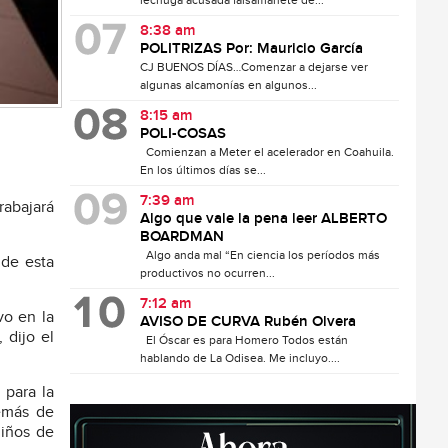
lechuga acusada falsamanete de...
8:38 am
POLITRIZAS Por: Mauricio García
CJ BUENOS DÍAS…Comenzar a dejarse ver
algunas alcamonías en algunos...
8:15 am
POLI-COSAS
Comienzan a Meter el acelerador en Coahuila.
En los últimos días se...
7:39 am
rabajará
Algo que vale la pena leer ALBERTO
BOARDMAN
Algo anda mal “En ciencia los períodos más
 de esta
productivos no ocurren...
7:12 am
vo en la
AVISO DE CURVA Rubén Olvera
 dijo el
El Óscar es para Homero Todos están
hablando de La Odisea. Me incluyo....
 para la
demás de
niños de