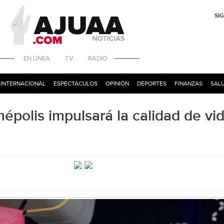
SI
·EN LÍNEA. ·T.V. ·RADIO
INTERNACIONAL
ESPECTÁCULOS
OPINIÓN
DEPORTES
FINANZAS
SALU
népolis impulsará la calidad de vi