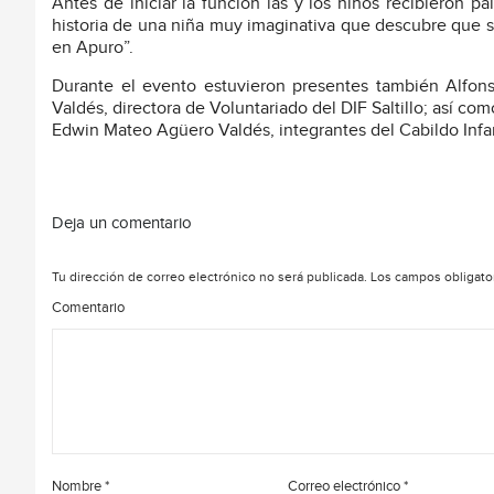
Antes de iniciar la función las y los niños recibieron p
historia de una niña muy imaginativa que descubre que s
en Apuro”.
Durante el evento estuvieron presentes también Alfonso
Valdés, directora de Voluntariado del DIF Saltillo; así 
Edwin Mateo Agüero Valdés, integrantes del Cabildo Infan
Deja un comentario
Tu dirección de correo electrónico no será publicada.
Los campos obligato
Comentario
Nombre
*
Correo electrónico
*