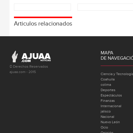
Articulos relacionados
MAPA
DE NAVEGACI
© Derechos Reservados
ajuaa.com - 2015
Ciencia y Tecnologí
Coahuila
colima
Deportes
Espectáculos
Finanzas
Internacional
jalisco
Nacional
Nuevo León
Ocio
Opinión