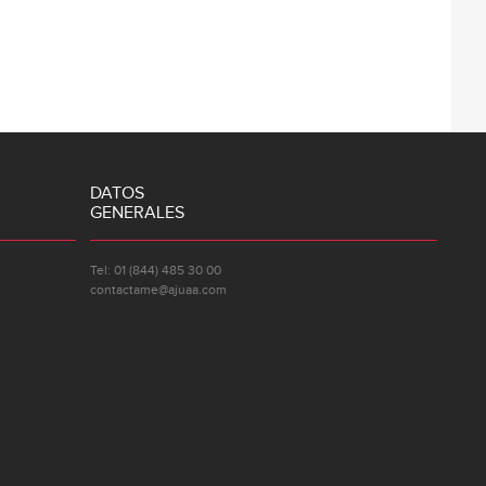
DATOS
GENERALES
Tel: 01 (844) 485 30 00
contactame@ajuaa.com