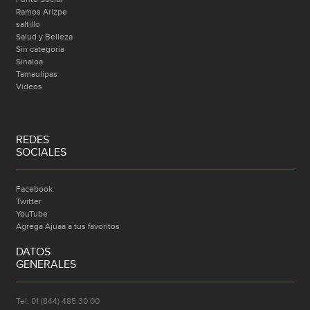
Ramos Arizpe
saltillo
Salud y Belleza
Sin categoría
Sinaloa
Tamaulipas
Videos
REDES
SOCIALES
Facebook
Twitter
YouTube
Agrega Ajuaa a tus favoritos
DATOS
GENERALES
Tel: 01 (844) 485 30 00