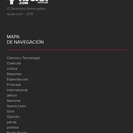
© Derechos Reservados
ajuaa.com - 2015
MAPA
DE NAVEGACIÓN
Ciencia y Tecnología
Coahuila
colima
Deportes
Espectáculos
Finanzas
Internacional
jalisco
Nacional
Nuevo León
Ocio
Opinión
parras
politica
Punto Social