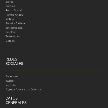
parras
politica
Punto Social
Ramos Arizpe
saltillo
Salud y Belleza
Sin categoría
Sinaloa
Tamaulipas
Videos
REDES
SOCIALES
Facebook
Twitter
YouTube
Agrega Ajuaa a tus favoritos
DATOS
GENERALES