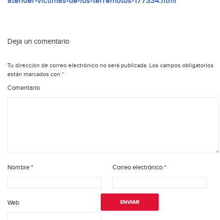
atender-victimas-de-los-terremotos-177334.html
Deja un comentario
Tu dirección de correo electrónico no será publicada.
Los campos obligatorios
están marcados con
*
Comentario
Nombre
*
Correo electrónico
*
Web