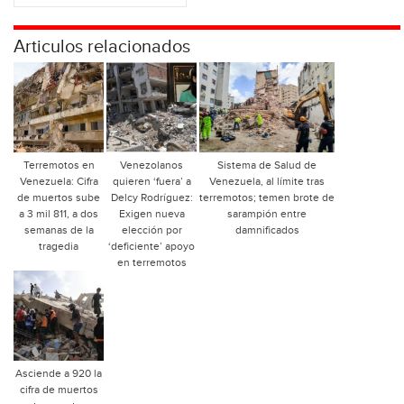
Articulos relacionados
Terremotos en
Venezolanos
Sistema de Salud de
Venezuela: Cifra
quieren ‘fuera’ a
Venezuela, al límite tras
de muertos sube
Delcy Rodríguez:
terremotos; temen brote de
a 3 mil 811, a dos
Exigen nueva
sarampión entre
semanas de la
elección por
damnificados
tragedia
‘deficiente’ apoyo
en terremotos
Asciende a 920 la
cifra de muertos