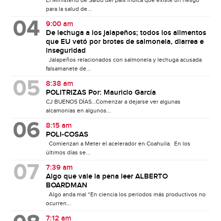
El Ministerio de Salud del país indica que existe un riesgo
para la salud de...
9:00 am
De lechuga a los jalapeños; todos los alimentos
que EU vetó por brotes de salmonela, diarrea e
inseguridad
Jalapeños relacionados con salmonela y lechuga acusada
falsamanete de...
8:38 am
POLITRIZAS Por: Mauricio García
CJ BUENOS DÍAS…Comenzar a dejarse ver algunas
alcamonías en algunos...
8:15 am
POLI-COSAS
Comienzan a Meter el acelerador en Coahuila. En los
últimos días se...
7:39 am
Algo que vale la pena leer ALBERTO
BOARDMAN
Algo anda mal “En ciencia los períodos más productivos no
ocurren...
7:12 am