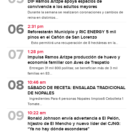
DIF Ramos Arizpe apoya espacios de
convivencia a los adultos mayores
Durante la semana se realizaron coronaciones y cambios de
reina en distintos...
2:31 pm
Reforestarán Municipio y RIC ENERGY 5 mil
pinos en el Cañón de San Lorenzo
Esto permitirá una recuperación de 8 hectáreas en la...
1:28 pm
Impulsa Ramos Arizpe producción de huevo y
economía familiar con Aves de Traspatio
Entregan 31 mil 800 pollitas; se benefician más de 3 mil
familias en 83...
10:46 am
SÁBADO DE RECETA: ENSALADA TRADICIONAL
DE NOPALES
Ingredientes Para 4 personas Nopales limpios6 Cebolleta 1
Tomate...
10:22 am
Ronald Johnson envía advertencia a El Pelón,
hijastro de El Mencho y nuevo líder del CJNG:
“Ya no hay dónde esconderse”