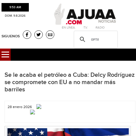
9:53 AM
DOM. 9.8.2026
·EN LÍNEA. ·T.V. ·RADIO
SIGUENOS
Se le acaba el petróleo a Cuba: Delcy Rodríguez
se compromete con EU a no mandar más
barriles
28 enero 2026