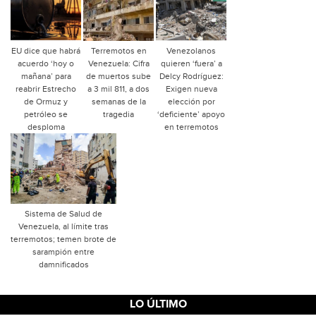
EU dice que habrá
Terremotos en
Venezolanos
acuerdo ‘hoy o
Venezuela: Cifra
quieren ‘fuera’ a
mañana’ para
de muertos sube
Delcy Rodríguez:
reabrir Estrecho
a 3 mil 811, a dos
Exigen nueva
de Ormuz y
semanas de la
elección por
petróleo se
tragedia
‘deficiente’ apoyo
desploma
en terremotos
Sistema de Salud de
Venezuela, al límite tras
terremotos; temen brote de
sarampión entre
damnificados
LO ÚLTIMO