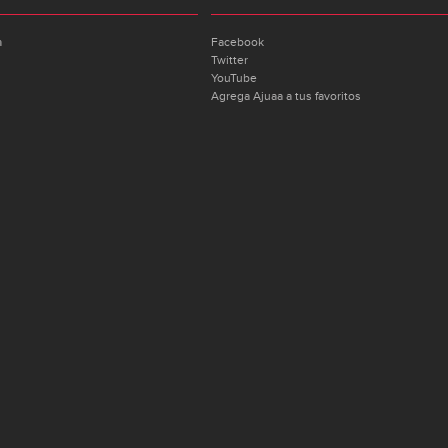
a
Facebook
Twitter
YouTube
Agrega Ajuaa a tus favoritos