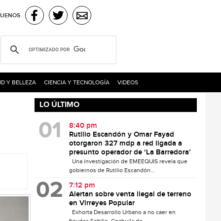
GUENOS
D Y BELLEZA
CIENCIA Y TECNOLOGÍA
VIDEOS
LO ÚLTIMO
8:40 pm
Rutilio Escandón y Omar Fayad
otorgaron 327 mdp a red ligada a
presunto operador de ‘La Barredora’
Una investigación de EMEEQUIS revela que
gobiernos de Rutilio Escandón...
7:12 pm
Alertan sobre venta ilegal de terreno
en Virreyes Popular
Exhorta Desarrollo Urbano a no caer en