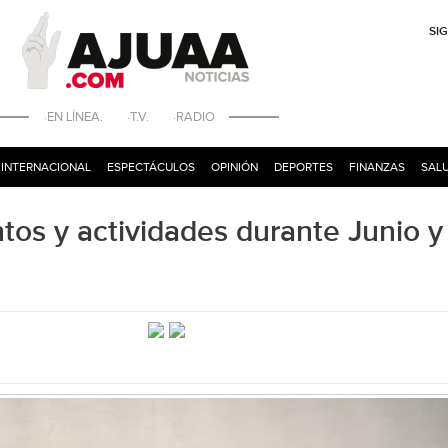
SI
·EN LÍNEA. ·T.V. ·RADIO
INTERNACIONAL
ESPECTÁCULOS
OPINIÓN
DEPORTES
FINANZAS
SALU
ntos y actividades durante Junio y