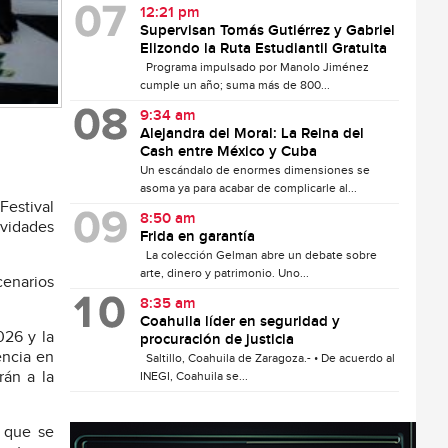
12:21 pm
Supervisan Tomás Gutiérrez y Gabriel
Elizondo la Ruta Estudiantil Gratuita
Programa impulsado por Manolo Jiménez
cumple un año; suma más de 800...
9:34 am
Alejandra del Moral: La Reina del
Cash entre México y Cuba
Un escándalo de enormes dimensiones se
asoma ya para acabar de complicarle al...
Festival
8:50 am
ividades
Frida en garantía
La colección Gelman abre un debate sobre
arte, dinero y patrimonio. Uno...
cenarios
8:35 am
Coahuila líder en seguridad y
026 y la
procuración de justicia
encia en
Saltillo, Coahuila de Zaragoza.- • De acuerdo al
rán a la
INEGI, Coahuila se...
, que se