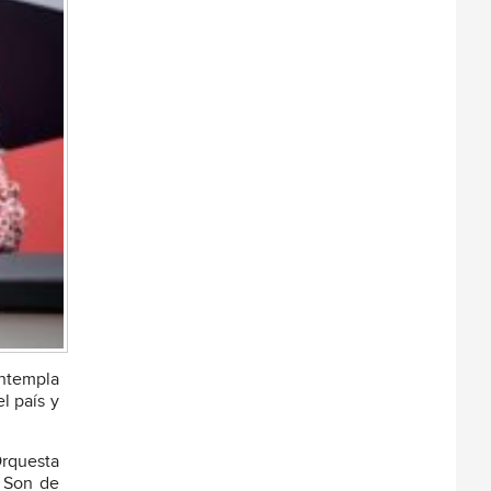
ontempla
l país y
Orquesta
l Son de