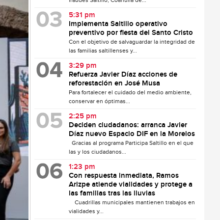
fraudes Saltillo, Coahuila de...
5:31 pm
Implementa Saltillo operativo
preventivo por fiesta del Santo Cristo
Con el objetivo de salvaguardar la integridad de
las familias saltillenses y...
3:29 pm
Refuerza Javier Díaz acciones de
reforestación en José Musa
Para fortalecer el cuidado del medio ambiente,
conservar en óptimas...
2:25 pm
Deciden ciudadanos: arranca Javier
Díaz nuevo Espacio DIF en la Morelos
Gracias al programa Participa Saltillo en el que
las y los ciudadanos...
1:23 pm
Con respuesta inmediata, Ramos
Arizpe atiende vialidades y protege a
las familias tras las lluvias
Cuadrillas municipales mantienen trabajos en
vialidades y...