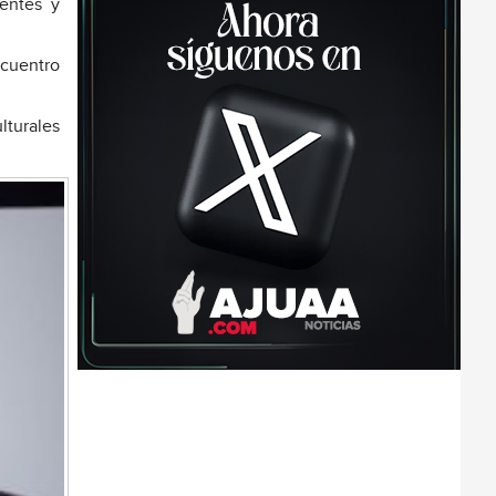
ientes y
ncuentro
lturales