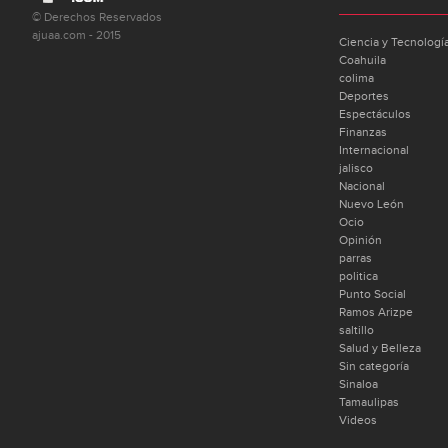
© Derechos Reservados
ajuaa.com - 2015
Ciencia y Tecnologí
Coahuila
colima
Deportes
Espectáculos
Finanzas
Internacional
jalisco
Nacional
Nuevo León
Ocio
Opinión
parras
politica
Punto Social
Ramos Arizpe
saltillo
Salud y Belleza
Sin categoría
Sinaloa
Tamaulipas
Videos