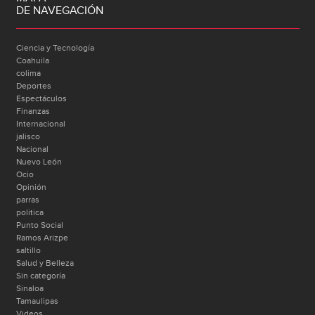
DE NAVEGACIÓN
Ciencia y Tecnología
Coahuila
colima
Deportes
Espectáculos
Finanzas
Internacional
jalisco
Nacional
Nuevo León
Ocio
Opinión
parras
politica
Punto Social
Ramos Arizpe
saltillo
Salud y Belleza
Sin categoría
Sinaloa
Tamaulipas
Videos