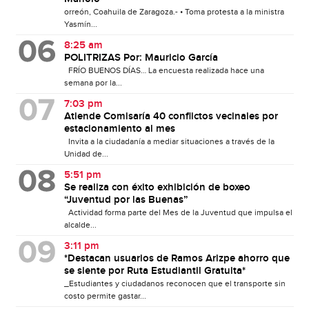
orreón, Coahuila de Zaragoza.- • Toma protesta a la ministra
Yasmín...
8:25 am
POLITRIZAS Por: Mauricio García
FRÍO BUENOS DÍAS… La encuesta realizada hace una
semana por la...
7:03 pm
Atiende Comisaría 40 conflictos vecinales por
estacionamiento al mes
Invita a la ciudadanía a mediar situaciones a través de la
Unidad de...
5:51 pm
Se realiza con éxito exhibición de boxeo
“Juventud por las Buenas”
Actividad forma parte del Mes de la Juventud que impulsa el
alcalde...
3:11 pm
*Destacan usuarios de Ramos Arizpe ahorro que
se siente por Ruta Estudiantil Gratuita*
_Estudiantes y ciudadanos reconocen que el transporte sin
costo permite gastar...