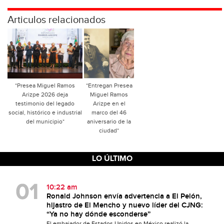
Articulos relacionados
*Presea Miguel Ramos
*Entregan Presea
Arizpe 2026 deja
Miguel Ramos
testimonio del legado
Arizpe en el
social, histórico e industrial
marco del 46
del municipio*
aniversario de la
ciudad*
LO ÚLTIMO
10:22 am
Ronald Johnson envía advertencia a El Pelón,
hijastro de El Mencho y nuevo líder del CJNG:
“Ya no hay dónde esconderse”
El embajador de Estados Unidos en México realizó la