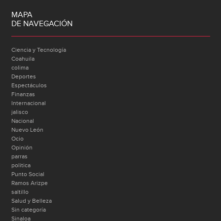
MAPA
DE NAVEGACIÓN
Ciencia y Tecnología
Coahuila
colima
Deportes
Espectáculos
Finanzas
Internacional
jalisco
Nacional
Nuevo León
Ocio
Opinión
parras
politica
Punto Social
Ramos Arizpe
saltillo
Salud y Belleza
Sin categoría
Sinaloa