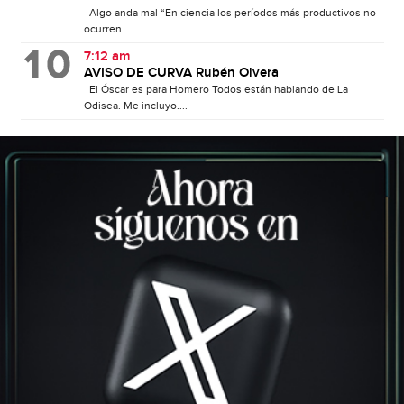
Algo anda mal “En ciencia los períodos más productivos no
ocurren...
7:12 am
AVISO DE CURVA Rubén Olvera
El Óscar es para Homero Todos están hablando de La
Odisea. Me incluyo....