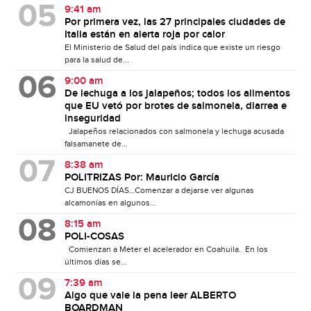
9:41 am
Por primera vez, las 27 principales ciudades de
Italia están en alerta roja por calor
El Ministerio de Salud del país indica que existe un riesgo
para la salud de...
9:00 am
De lechuga a los jalapeños; todos los alimentos
que EU vetó por brotes de salmonela, diarrea e
inseguridad
Jalapeños relacionados con salmonela y lechuga acusada
falsamanete de...
8:38 am
POLITRIZAS Por: Mauricio García
CJ BUENOS DÍAS…Comenzar a dejarse ver algunas
alcamonías en algunos...
8:15 am
POLI-COSAS
Comienzan a Meter el acelerador en Coahuila. En los
últimos días se...
7:39 am
Algo que vale la pena leer ALBERTO
BOARDMAN