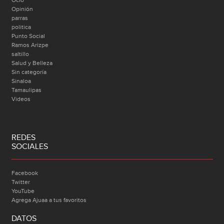
Ocio
Opinión
parras
politica
Punto Social
Ramos Arizpe
saltillo
Salud y Belleza
Sin categoría
Sinaloa
Tamaulipas
Videos
REDES
SOCIALES
Facebook
Twitter
YouTube
Agrega Ajuaa a tus favoritos
DATOS