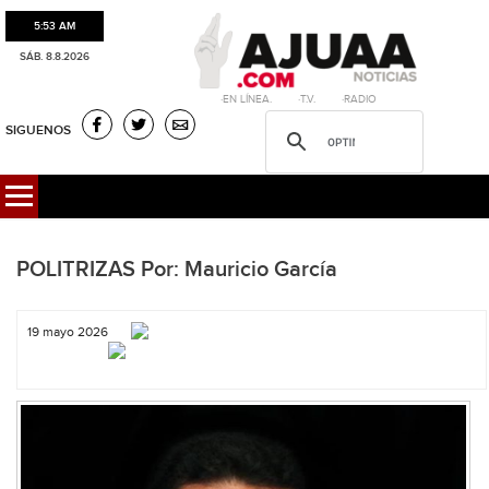
5:53 AM
SÁB. 8.8.2026
·EN LÍNEA. ·T.V. ·RADIO
SIGUENOS
POLITRIZAS Por: Mauricio García
19 mayo 2026