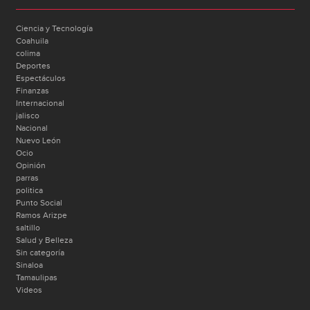
Ciencia y Tecnología
Coahuila
colima
Deportes
Espectáculos
Finanzas
Internacional
jalisco
Nacional
Nuevo León
Ocio
Opinión
parras
politica
Punto Social
Ramos Arizpe
saltillo
Salud y Belleza
Sin categoría
Sinaloa
Tamaulipas
Videos