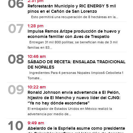
2:31 pm
Reforestarán Municipio y RIC ENERGY 5 mil
pinos en el Cañón de San Lorenzo
Esto permitirá una recuperación de 8 hectáreas en la...
1:28 pm
Impulsa Ramos Arizpe producción de huevo y
economía familiar con Aves de Traspatio
Entregan 31 mil 800 pollitas; se benefician más de 3 mil
familias en 83...
10:46 am
SÁBADO DE RECETA: ENSALADA TRADICIONAL
DE NOPALES
Ingredientes Para 4 personas Nopales limpios6 Cebolleta 1
Tomate...
10:22 am
Ronald Johnson envía advertencia a El Pelón,
hijastro de El Mencho y nuevo líder del CJNG:
“Ya no hay dónde esconderse”
El embajador de Estados Unidos en México realizó la
advertencia por medio de...
9:49 am
Abelardo de la Espriella asume como presidente