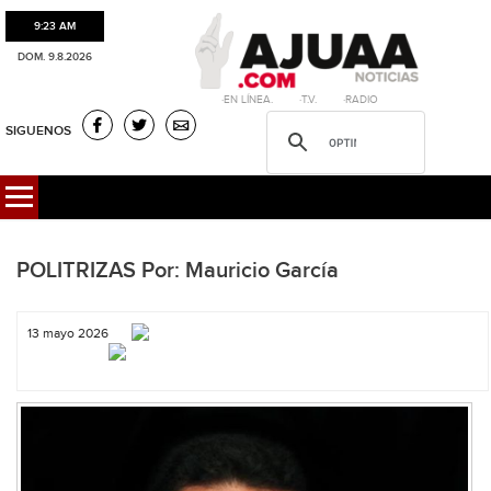
9:23 AM
DOM. 9.8.2026
·EN LÍNEA. ·T.V. ·RADIO
SIGUENOS
POLITRIZAS Por: Mauricio García
13 mayo 2026