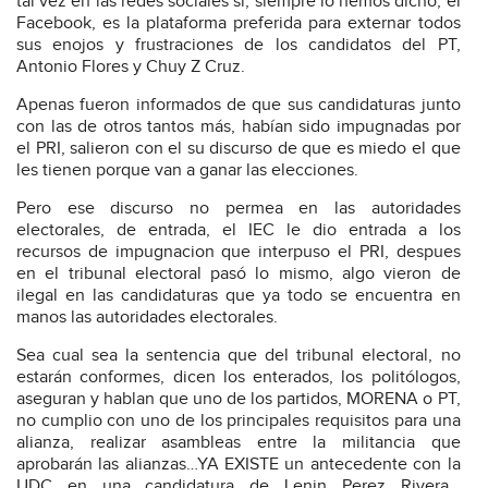
tal vez en las redes sociales sí, siempre lo hemos dicho, el
Facebook, es la plataforma preferida para externar todos
sus enojos y frustraciones de los candidatos del PT,
Antonio Flores y Chuy Z Cruz.
Apenas fueron informados de que sus candidaturas junto
con las de otros tantos más, habían sido impugnadas por
el PRI, salieron con el su discurso de que es miedo el que
les tienen porque van a ganar las elecciones.
Pero ese discurso no permea en las autoridades
electorales, de entrada, el IEC le dio entrada a los
recursos de impugnacion que interpuso el PRI, despues
en el tribunal electoral pasó lo mismo, algo vieron de
ilegal en las candidaturas que ya todo se encuentra en
manos las autoridades electorales.
Sea cual sea la sentencia que del tribunal electoral, no
estarán conformes, dicen los enterados, los politólogos,
aseguran y hablan que uno de los partidos, MORENA o PT,
no cumplio con uno de los principales requisitos para una
alianza, realizar asambleas entre la militancia que
aprobarán las alianzas…YA EXISTE un antecedente con la
UDC en una candidatura de Lenin Perez Rivera…