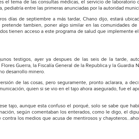
 el tema de las consultas médicas, el servicio de laboratorio c
 pediatría entre las primeras anunciadas por la autoridad munici
os días de septiembre a más tardar, Chano dijo, estará ubica
e pretende tambien, poner algo similar en las comunidades de 
odos tienen acceso a este programa de salud que implemente el
nos testigos, ayer ya despues de las seis de la tarde, auto
 Flores Guerra, la Fiscalía General de la Republica y la Guardia N
ho desarrollo minero.
ersión de las cosas, pero seguramente, pronto aclarara, a deci
nicación, quien si se vio en el tajo ahora asegurado, fue el a
ese tajo, aunque esta confuso el porqué, solo se sabe que ha
 nación, según comentaban los enterados, como le digo, el dip
rse contra los medios que acusa de mentirosos y chayoteros…aho