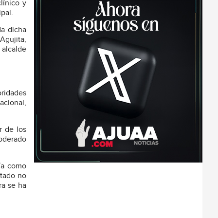
línico y
pal.
da dicha
Agujita,
 alcalde
ridades
acional,
r de los
poderado
bía como
utado no
ra se ha