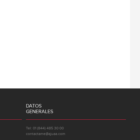
DATOS
GENERALES
Tel: 01 (844) 485 30 00
contactame@ajuaa.com