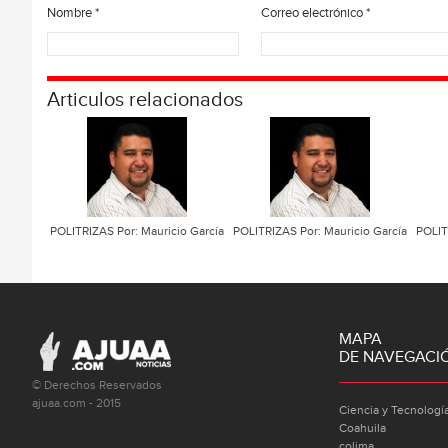
Nombre
*
Correo electrónico
*
Articulos relacionados
POLITRIZAS Por: Mauricio García
POLITRIZAS Por: Mauricio García
POLIT
MAPA
DE NAVEGACI
© Derechos Reservados
ajuaa.com - 2015
Ciencia y Tecnologí
Coahuila
colima