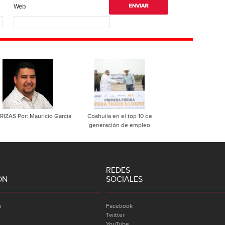
Web
RIZAS Por: Mauricio García
Coahuila en el top 10 de
generación de empleo
REDES
ÓN
SOCIALES
a
Facebook
Twitter
YouTube