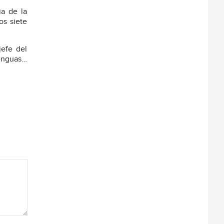
ia de la
os siete
jefe del
lenguas…