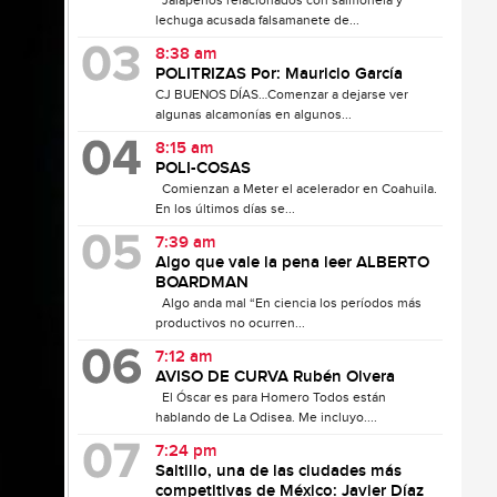
Jalapeños relacionados con salmonela y
lechuga acusada falsamanete de...
8:38 am
POLITRIZAS Por: Mauricio García
CJ BUENOS DÍAS…Comenzar a dejarse ver
algunas alcamonías en algunos...
8:15 am
POLI-COSAS
Comienzan a Meter el acelerador en Coahuila.
En los últimos días se...
7:39 am
Algo que vale la pena leer ALBERTO
BOARDMAN
Algo anda mal “En ciencia los períodos más
productivos no ocurren...
7:12 am
AVISO DE CURVA Rubén Olvera
El Óscar es para Homero Todos están
hablando de La Odisea. Me incluyo....
7:24 pm
Saltillo, una de las ciudades más
competitivas de México: Javier Díaz