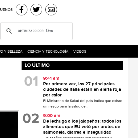
GUENOS
D Y BELLEZA
CIENCIA Y TECNOLOGÍA
VIDEOS
LO ÚLTIMO
9:41 am
Por primera vez, las 27 principales
ciudades de Italia están en alerta roja
por calor
El Ministerio de Salud del país indica que existe
un riesgo para la salud de...
9:00 am
De lechuga a los jalapeños; todos los
alimentos que EU vetó por brotes de
salmonela, diarrea e inseguridad