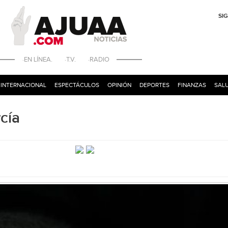
SI
·EN LÍNEA. ·T.V. ·RADIO
INTERNACIONAL
ESPECTÁCULOS
OPINIÓN
DEPORTES
FINANZAS
SALU
cía