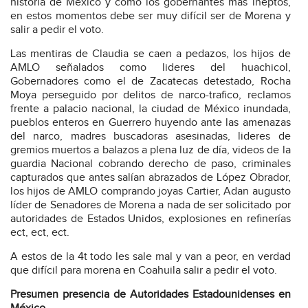
historia de México y como los gobernantes mas ineptos,
en estos momentos debe ser muy difícil ser de Morena y
salir a pedir el voto.
Las mentiras de Claudia se caen a pedazos, los hijos de
AMLO señalados como lideres del huachicol,
Gobernadores como el de Zacatecas detestado, Rocha
Moya perseguido por delitos de narco-trafico, reclamos
frente a palacio nacional, la ciudad de México inundada,
pueblos enteros en Guerrero huyendo ante las amenazas
del narco, madres buscadoras asesinadas, lideres de
gremios muertos a balazos a plena luz de día, videos de la
guardia Nacional cobrando derecho de paso, criminales
capturados que antes salían abrazados de López Obrador,
los hijos de AMLO comprando joyas Cartier, Adan augusto
líder de Senadores de Morena a nada de ser solicitado por
autoridades de Estados Unidos, explosiones en refinerías
ect, ect, ect.
A estos de la 4t todo les sale mal y van a peor, en verdad
que difícil para morena en Coahuila salir a pedir el voto.
Presumen presencia de Autoridades Estadounidenses en