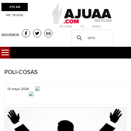
3:54 AM
VIE. 7.8.2026
·EN LÍNEA. ·T.V. ·RADIO
SIGUENOS
POLI-COSAS
13 mayo 2026