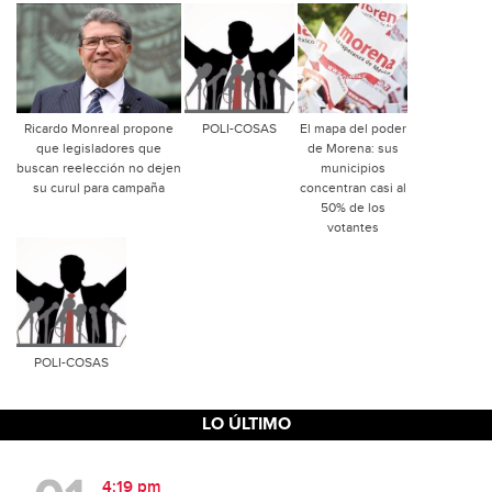
Ricardo Monreal propone
POLI-COSAS
El mapa del poder
que legisladores que
de Morena: sus
buscan reelección no dejen
municipios
su curul para campaña
concentran casi al
50% de los
votantes
POLI-COSAS
LO ÚLTIMO
4:19 pm