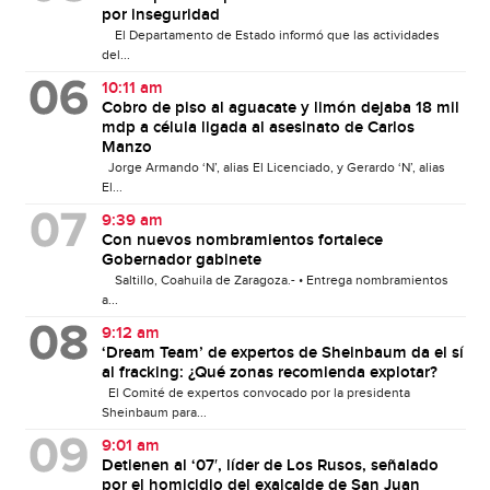
por inseguridad
El Departamento de Estado informó que las actividades
del...
10:11 am
Cobro de piso al aguacate y limón dejaba 18 mil
mdp a célula ligada al asesinato de Carlos
Manzo
Jorge Armando ‘N’, alias El Licenciado, y Gerardo ‘N’, alias
El...
9:39 am
Con nuevos nombramientos fortalece
Gobernador gabinete
Saltillo, Coahuila de Zaragoza.- • Entrega nombramientos
a...
9:12 am
‘Dream Team’ de expertos de Sheinbaum da el sí
al fracking: ¿Qué zonas recomienda explotar?
El Comité de expertos convocado por la presidenta
Sheinbaum para...
9:01 am
Detienen al ‘07′, líder de Los Rusos, señalado
por el homicidio del exalcalde de San Juan