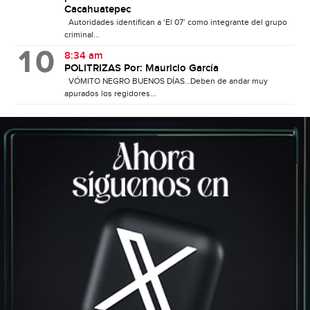
Cacahuatepec
Autoridades identifican a ‘El 07’ como integrante del grupo
criminal...
8:34 am
POLITRIZAS Por: Mauricio García
VÓMITO NEGRO BUENOS DÍAS…Deben de andar muy
apurados los regidores...