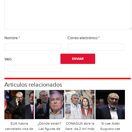
Nombre
*
Correo electrónico
*
Web
Articulos relacionados
EUA habría
¿Dónde están?
CONAGUA abre la
‘Si cae Adán
cancelado visa de
Las figuras de
llave: da 2 mil mdp
Augusto cae