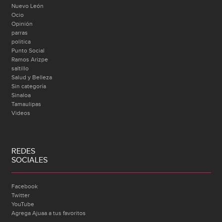
Nuevo León
Ocio
Opinión
parras
politica
Punto Social
Ramos Arizpe
saltillo
Salud y Belleza
Sin categoría
Sinaloa
Tamaulipas
Videos
REDES
SOCIALES
Facebook
Twitter
YouTube
Agrega Ajuaa a tus favoritos