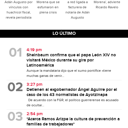
Adán Augusto por
Morena que se
a red ligada a
Morena’, advierte
vínculos con
esfumaron en
facturera de
Ricardo Ravelo
huachicol fiscal,
plena crisis
notaría de Adán
revela periodista
Augusto
LO ÚLTIMO
4:19 pm
Sheinbaum confirma que el papa León XIV no
visitará México durante su gira por
Latinoamérica
Aunque la mandataria dijo que el sumo pontífice «tiene
muchas ganas de venir...
3:27 pm
Detienen al exgobernador Ángel Aguirre por el
caso de los 43 normalistas de Ayotzinapa
De acuerdo con la FGR, el político guerrerense es acusado
de ocultar...
2:54 pm
*Acerca Ramos Arizpe la cultura de prevención a
familias de trabajadores*