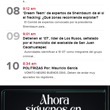
a...
9:12 am
‘Dream Team’ de expertos de Sheinbaum da el sí
al fracking: ¿Qué zonas recomienda explotar?
El Comité de expertos convocado por la presidenta
Sheinbaum para...
9:01 am
Detienen al ‘07′, líder de Los Rusos, señalado
por el homicidio del exalcalde de San Juan
Cacahuatepec
Autoridades identifican a ‘El 07’ como integrante del grupo
criminal...
8:34 am
POLITRIZAS Por: Mauricio García
VÓMITO NEGRO BUENOS DÍAS…Deben de andar muy
apurados los regidores...