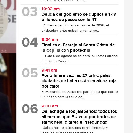
educativos, zona industrial,...
10:02 am
Deuda del gobierno se duplica a 17.8
billones de pesos con la 4T
Al cierre del primer semestre de 2026, el
endeudamiento gubernamental se...
9:54 am
Finaliza el Festejo al Santo Cristo de
la Capilla con pirotecnia
Este 6 de agosto se celebró la Fiesta Patronal
del Santo Cristo...
9:41 am
Por primera vez, las 27 principales
ciudades de Italia están en alerta roja
por calor
El Ministerio de Salud del país indica que existe
un riesgo para la salud de...
9:00 am
De lechuga a los jalapeños; todos los
alimentos que EU vetó por brotes de
salmonela, diarrea e inseguridad
Jalapeños relacionados con salmonela y