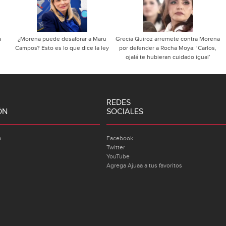
a
¿Morena puede desaforar a Maru
Grecia Quiroz arremete contra Morena
Campos? Esto es lo que dice la ley
por defender a Rocha Moya: ‘Carlos,
ojalá te hubieran cuidado igual’
REDES
ÓN
SOCIALES
a
Facebook
Twitter
YouTube
Agrega Ajuaa a tus favoritos