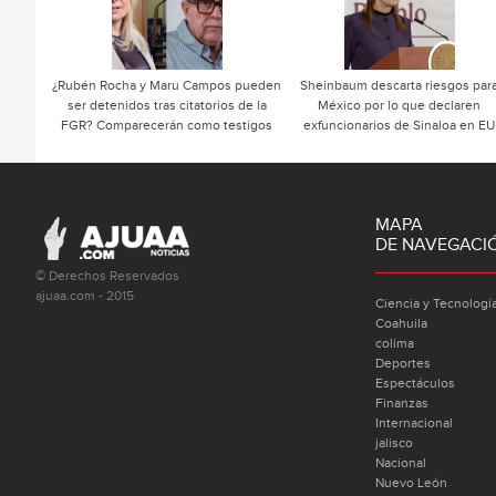
¿Rubén Rocha y Maru Campos pueden
Sheinbaum descarta riesgos par
ser detenidos tras citatorios de la
México por lo que declaren
FGR? Comparecerán como testigos
exfuncionarios de Sinaloa en EU
MAPA
DE NAVEGACI
© Derechos Reservados
ajuaa.com - 2015
Ciencia y Tecnologí
Coahuila
colima
Deportes
Espectáculos
Finanzas
Internacional
jalisco
Nacional
Nuevo León