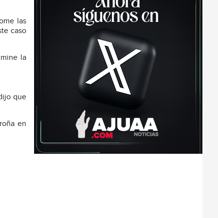
tome las
ste caso
imine la
dijo que
oroña en