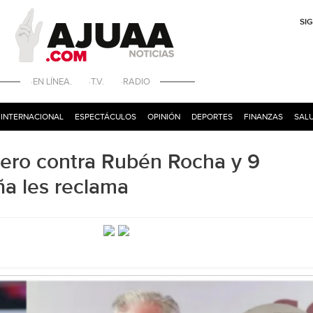
SI
·EN LÍNEA. ·T.V. ·RADIO
INTERNACIONAL
ESPECTÁCULOS
OPINIÓN
DEPORTES
FINANZAS
SALU
uero contra Rubén Rocha y 9
ña les reclama