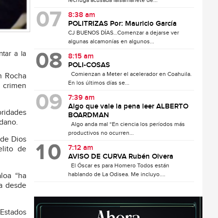
lechuga acusada falsamanete de...
8:38 am
POLITRIZAS Por: Mauricio García
CJ BUENOS DÍAS…Comenzar a dejarse ver
algunas alcamonías en algunos...
tar a la
8:15 am
POLI-COSAS
Comienzan a Meter el acelerador en Coahuila.
n Rocha
En los últimos días se...
 crimen
7:39 am
Algo que vale la pena leer ALBERTO
ridades
BOARDMAN
adano.
Algo anda mal “En ciencia los períodos más
productivos no ocurren...
 de Dios
7:12 am
elito de
AVISO DE CURVA Rubén Olvera
El Óscar es para Homero Todos están
hablando de La Odisea. Me incluyo....
loa “ha
oa desde
 Estados