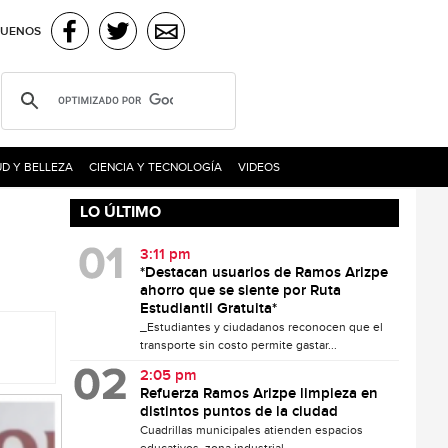
GUENOS
D Y BELLEZA
CIENCIA Y TECNOLOGÍA
VIDEOS
LO ÚLTIMO
3:11 pm
*Destacan usuarios de Ramos Arizpe
ahorro que se siente por Ruta
Estudiantil Gratuita*
_Estudiantes y ciudadanos reconocen que el
transporte sin costo permite gastar...
2:05 pm
Refuerza Ramos Arizpe limpieza en
distintos puntos de la ciudad
Cuadrillas municipales atienden espacios