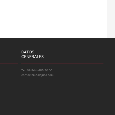
DATOS
GENERALES
Tel: 01 (844) 485 30 00
contactame@ajuaa.com