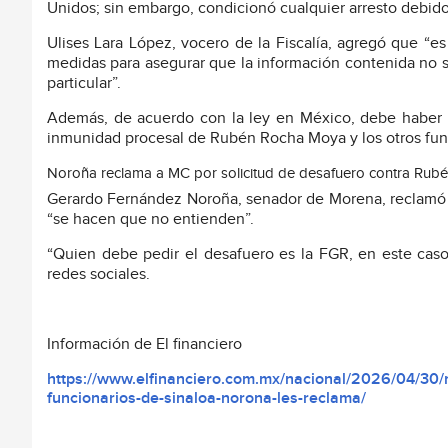
Unidos; sin embargo, condicionó cualquier arresto debid
Ulises Lara López, vocero de la Fiscalía, agregó que “es
medidas para asegurar que la información contenida no s
particular”.
Además, de acuerdo con la ley en México, debe haber u
inmunidad procesal de Rubén Rocha Moya y los otros fun
Noroña reclama a MC por solicitud de desafuero contra Rub
Gerardo Fernández Noroña, senador de Morena, reclamó a
“se hacen que no entienden”.
“Quien debe pedir el desafuero es la FGR, en este cas
redes sociales.
Información de El financiero
https://www.elfinanciero.com.mx/nacional/2026/04/30/m
funcionarios-de-sinaloa-norona-les-reclama/