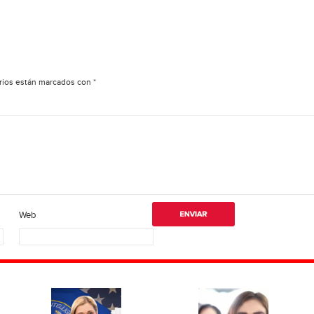
rios están marcados con
*
Web