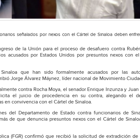
narios señalados por nexos con el Cártel de Sinaloa deben enfren
ngreso de la Unión para el proceso de desafuero contra Rubé
rios acusados por Estados Unidos por presuntos nexos con el
Sinaloa que han sido formalmente acusados por las auto
cribió Jorge Álvarez Máynez, líder nacional de Movimiento Ciud
palmente contra Rocha Moya, el senador Enrique Inzunza y Juan
licita el juicio de procedencia en su contra, alegando el d
das en convivencia con el Cártel de Sinaloa.
ones del Departamento de Estado contra funcionarios de Sina
además de que denuncia presuntos nexos con el Cártel de Sinal
blica (FGR) confirmó que recibió la solicitud de extradición de