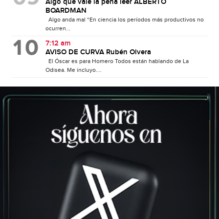
Algo que vale la pena leer ALBERTO
BOARDMAN
Algo anda mal “En ciencia los períodos más productivos no
ocurren...
7:12 am
AVISO DE CURVA Rubén Olvera
El Óscar es para Homero Todos están hablando de La
Odisea. Me incluyo....