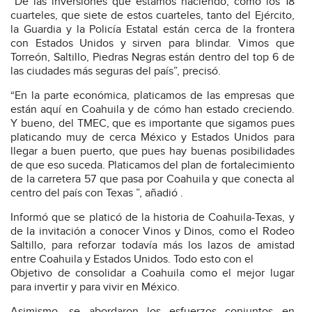
“De las inversiones que estamos haciendo, como los 18
cuarteles, que siete de estos cuarteles, tanto del Ejército,
la Guardia y la Policía Estatal están cerca de la frontera
con Estados Unidos y sirven para blindar. Vimos que
Torreón, Saltillo, Piedras Negras están dentro del top 6 de
las ciudades más seguras del país”, precisó.
“En la parte económica, platicamos de las empresas que
están aquí en Coahuila y de cómo han estado creciendo.
Y bueno, del TMEC, que es importante que sigamos pues
platicando muy de cerca México y Estados Unidos para
llegar a buen puerto, que pues hay buenas posibilidades
de que eso suceda. Platicamos del plan de fortalecimiento
de la carretera 57 que pasa por Coahuila y que conecta al
centro del país con Texas ”, añadió .
Informó que se platicó de la historia de Coahuila-Texas, y
de la invitación a conocer Vinos y Dinos, como el Rodeo
Saltillo, para reforzar todavía más los lazos de amistad
entre Coahuila y Estados Unidos. Todo esto con el
Objetivo de consolidar a Coahuila como el mejor lugar
para invertir y para vivir en México.
Asimismo, se abordaron los esfuerzos conjuntos en