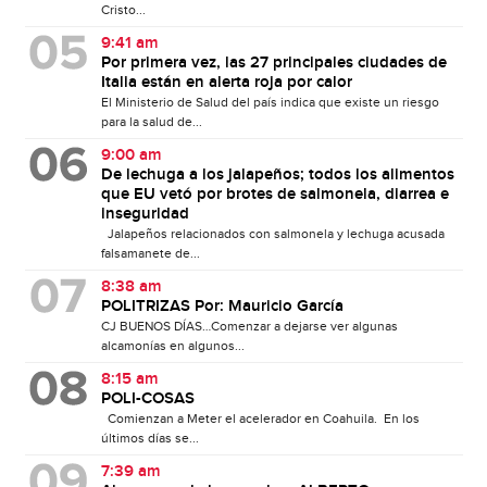
Cristo...
9:41 am
Por primera vez, las 27 principales ciudades de
Italia están en alerta roja por calor
El Ministerio de Salud del país indica que existe un riesgo
para la salud de...
9:00 am
De lechuga a los jalapeños; todos los alimentos
que EU vetó por brotes de salmonela, diarrea e
inseguridad
Jalapeños relacionados con salmonela y lechuga acusada
falsamanete de...
8:38 am
POLITRIZAS Por: Mauricio García
CJ BUENOS DÍAS…Comenzar a dejarse ver algunas
alcamonías en algunos...
8:15 am
POLI-COSAS
Comienzan a Meter el acelerador en Coahuila. En los
últimos días se...
7:39 am