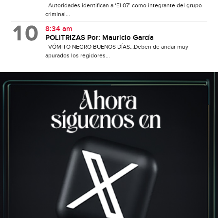
Autoridades identifican a ‘El 07’ como integrante del grupo
criminal...
8:34 am
POLITRIZAS Por: Mauricio García
VÓMITO NEGRO BUENOS DÍAS…Deben de andar muy
apurados los regidores...