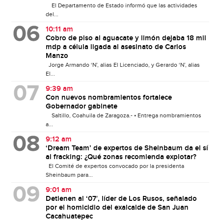
El Departamento de Estado informó que las actividades
del...
10:11 am
Cobro de piso al aguacate y limón dejaba 18 mil
mdp a célula ligada al asesinato de Carlos
Manzo
Jorge Armando ‘N’, alias El Licenciado, y Gerardo ‘N’, alias
El...
9:39 am
Con nuevos nombramientos fortalece
Gobernador gabinete
Saltillo, Coahuila de Zaragoza.- • Entrega nombramientos
a...
9:12 am
‘Dream Team’ de expertos de Sheinbaum da el sí
al fracking: ¿Qué zonas recomienda explotar?
El Comité de expertos convocado por la presidenta
Sheinbaum para...
9:01 am
Detienen al ‘07′, líder de Los Rusos, señalado
por el homicidio del exalcalde de San Juan
Cacahuatepec