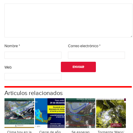
Nombre
*
Correo electrónico
*
Web
Articulos relacionados
Clima hoy en la
Cierre de año
Se esperan
Tormenta ‘Mario’