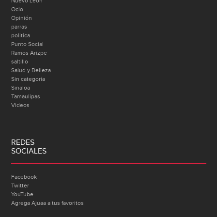
Nuevo León
Ocio
Opinión
parras
politica
Punto Social
Ramos Arizpe
saltillo
Salud y Belleza
Sin categoría
Sinaloa
Tamaulipas
Videos
REDES
SOCIALES
Facebook
Twitter
YouTube
Agrega Ajuaa a tus favoritos