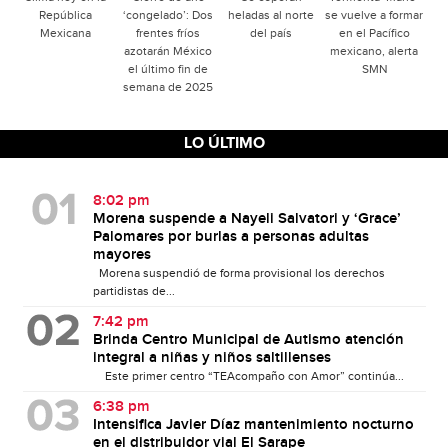
República
‘congelado’: Dos
heladas al norte
se vuelve a formar
Mexicana
frentes fríos
del país
en el Pacífico
azotarán México
mexicano, alerta
el último fin de
SMN
semana de 2025
LO ÚLTIMO
8:02 pm
Morena suspende a Nayeli Salvatori y ‘Grace’
Palomares por burlas a personas adultas
mayores
Morena suspendió de forma provisional los derechos
partidistas de...
7:42 pm
Brinda Centro Municipal de Autismo atención
integral a niñas y niños saltillenses
Este primer centro “TEAcompaño con Amor” continúa...
6:38 pm
Intensifica Javier Díaz mantenimiento nocturno
en el distribuidor vial El Sarape