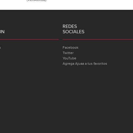
REDES
ÓN
SOCIALES
a
Facebook
Twitter
YouTube
Agrega Ajuaa a tus favoritos