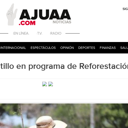
SI
·EN LÍNEA. ·T.V. ·RADIO
INTERNACIONAL
ESPECTÁCULOS
OPINIÓN
DEPORTES
FINANZAS
SALU
illo en programa de Reforestació