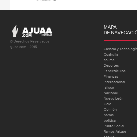
MAPA
DE NAVEGACI
© Derechos Reservados
ajuaa.com - 2015
Ciencia y Tecnologí
Coahuila
colima
Deportes
Espectáculos
Finanzas
Internacional
jalisco
Nacional
Nuevo León
Ocio
Opinión
parras
politica
Punto Social
Ramos Arizpe