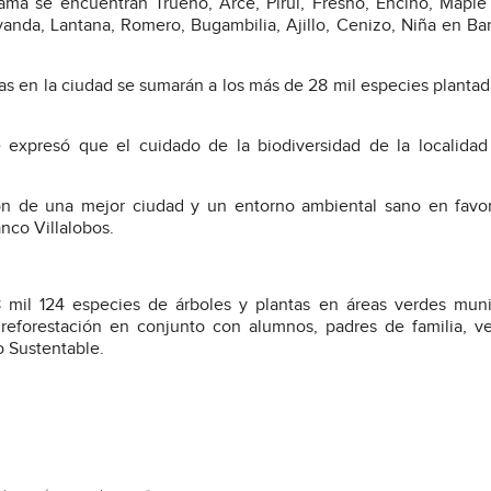
ama se encuentran Trueno, Arce, Pirul, Fresno, Encino, Maple
anda, Lantana, Romero, Bugambilia, Ajillo, Cenizo, Niña en Ba
tas en la ciudad se sumarán a los más de 28 mil especies plantad
e expresó que el cuidado de la biodiversidad de la localida
ción de una mejor ciudad y un entorno ambiental sano en favo
anco Villalobos.
8 mil 124 especies de árboles y plantas en áreas verdes muni
reforestación en conjunto con alumnos, padres de familia, v
o Sustentable.