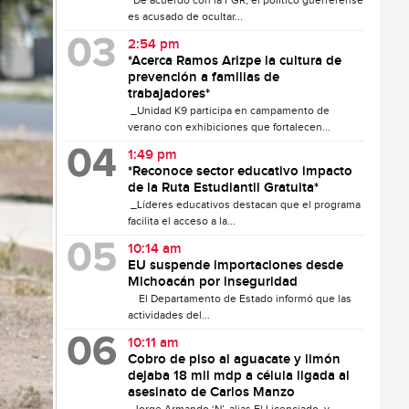
De acuerdo con la FGR, el político guerrerense
es acusado de ocultar...
2:54 pm
*Acerca Ramos Arizpe la cultura de
prevención a familias de
trabajadores*
_Unidad K9 participa en campamento de
verano con exhibiciones que fortalecen...
1:49 pm
*Reconoce sector educativo impacto
de la Ruta Estudiantil Gratuita*
_Líderes educativos destacan que el programa
facilita el acceso a la...
10:14 am
EU suspende importaciones desde
Michoacán por inseguridad
El Departamento de Estado informó que las
actividades del...
10:11 am
Cobro de piso al aguacate y limón
dejaba 18 mil mdp a célula ligada al
asesinato de Carlos Manzo