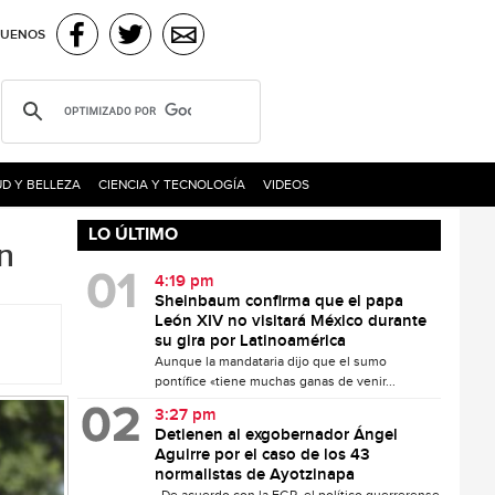
GUENOS
D Y BELLEZA
CIENCIA Y TECNOLOGÍA
VIDEOS
LO ÚLTIMO
n
4:19 pm
Sheinbaum confirma que el papa
León XIV no visitará México durante
su gira por Latinoamérica
Aunque la mandataria dijo que el sumo
pontífice «tiene muchas ganas de venir...
3:27 pm
Detienen al exgobernador Ángel
Aguirre por el caso de los 43
normalistas de Ayotzinapa