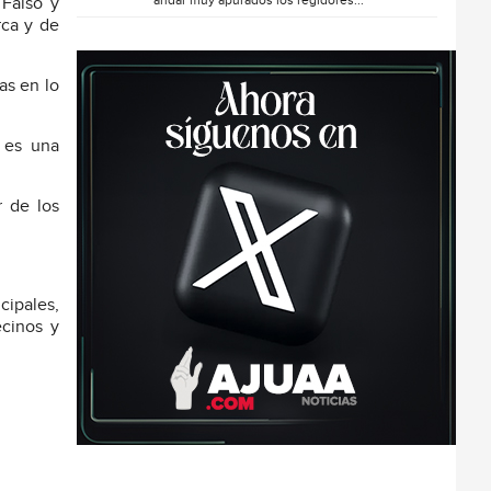
andar muy apurados los regidores...
 Falso y
rca y de
as en lo
d es una
r de los
cipales,
ecinos y