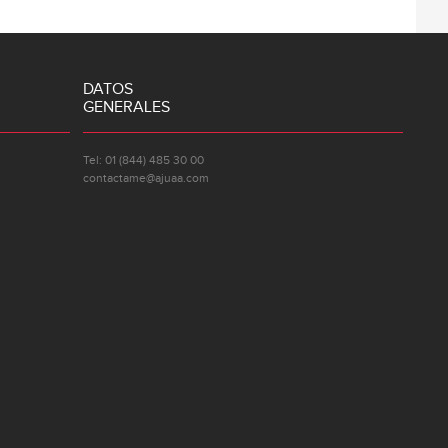
DATOS
GENERALES
Tel: 01 (844) 485 30 00
contactame@ajuaa.com