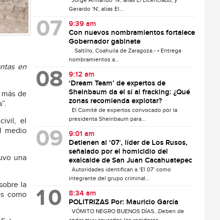
Jorge Armando ‘N’, alias El Licenciado, y
Gerardo ‘N’, alias El...
9:39 am
Con nuevos nombramientos fortalece
Gobernador gabinete
Saltillo, Coahuila de Zaragoza.- • Entrega
nombramientos a...
antas en
9:12 am
‘Dream Team’ de expertos de
Sheinbaum da el sí al fracking: ¿Qué
r más de
zonas recomienda explotar?
”.
El Comité de expertos convocado por la
presidenta Sheinbaum para...
ivil, el
el medio
9:01 am
Detienen al ‘07′, líder de Los Rusos,
señalado por el homicidio del
tuvo una
exalcalde de San Juan Cacahuatepec
Autoridades identifican a ‘El 07’ como
integrante del grupo criminal...
sobre la
8:34 am
mos como
POLITRIZAS Por: Mauricio García
VÓMITO NEGRO BUENOS DÍAS…Deben de