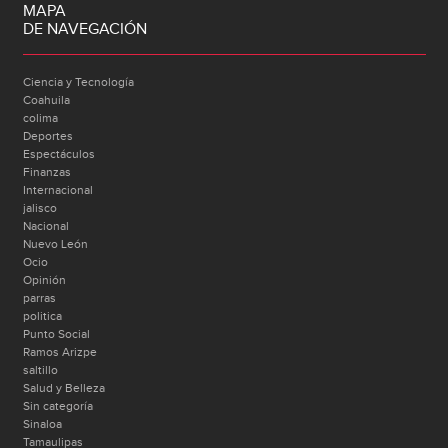
MAPA
DE NAVEGACIÓN
Ciencia y Tecnología
Coahuila
colima
Deportes
Espectáculos
Finanzas
Internacional
jalisco
Nacional
Nuevo León
Ocio
Opinión
parras
politica
Punto Social
Ramos Arizpe
saltillo
Salud y Belleza
Sin categoría
Sinaloa
Tamaulipas