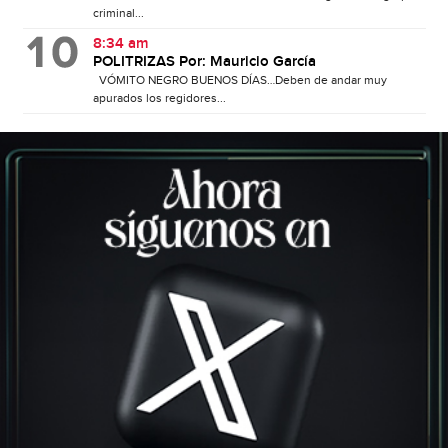
criminal...
8:34 am
POLITRIZAS Por: Mauricio García
VÓMITO NEGRO BUENOS DÍAS…Deben de andar muy
apurados los regidores...