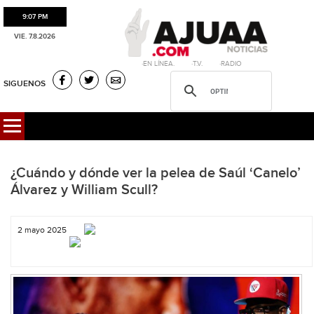
9:07 PM
VIE. 7.8.2026
·EN LÍNEA. ·T.V. ·RADIO
SIGUENOS
¿Cuándo y dónde ver la pelea de Saúl ‘Canelo’
Álvarez y William Scull?
2 mayo 2025