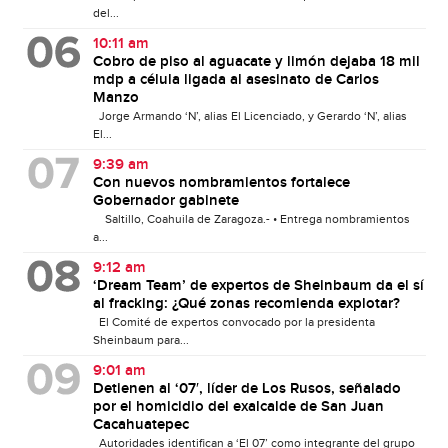
del...
10:11 am
Cobro de piso al aguacate y limón dejaba 18 mil
mdp a célula ligada al asesinato de Carlos
Manzo
Jorge Armando ‘N’, alias El Licenciado, y Gerardo ‘N’, alias
El...
9:39 am
Con nuevos nombramientos fortalece
Gobernador gabinete
Saltillo, Coahuila de Zaragoza.- • Entrega nombramientos
a...
9:12 am
‘Dream Team’ de expertos de Sheinbaum da el sí
al fracking: ¿Qué zonas recomienda explotar?
El Comité de expertos convocado por la presidenta
Sheinbaum para...
9:01 am
Detienen al ‘07′, líder de Los Rusos, señalado
por el homicidio del exalcalde de San Juan
Cacahuatepec
Autoridades identifican a ‘El 07’ como integrante del grupo