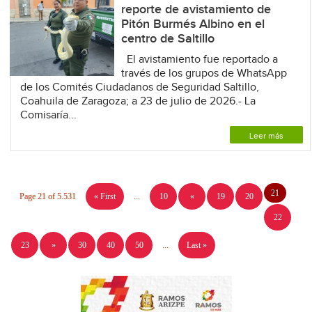
reporte de avistamiento de
Pitón Burmés Albino en el
centro de Saltillo
El avistamiento fue reportado a
través de los grupos de WhatsApp
de los Comités Ciudadanos de Seguridad Saltillo,
Coahuila de Zaragoza; a 23 de julio de 2026.- La
Comisaría...
Leer más
21
Page 21 of 5.531
« First
...
10
«
19
20
22
23
»
30
40
50
...
Last »