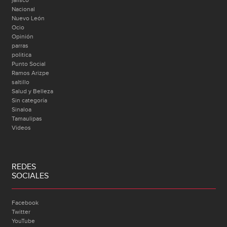
jalisco
Nacional
Nuevo León
Ocio
Opinión
parras
politica
Punto Social
Ramos Arizpe
saltillo
Salud y Belleza
Sin categoría
Sinaloa
Tamaulipas
Videos
REDES
SOCIALES
Facebook
Twitter
YouTube