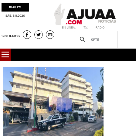
10:48 PM
SÁB. 8.8.2026
·EN LÍNEA. ·T.V. ·RADIO
SIGUENOS