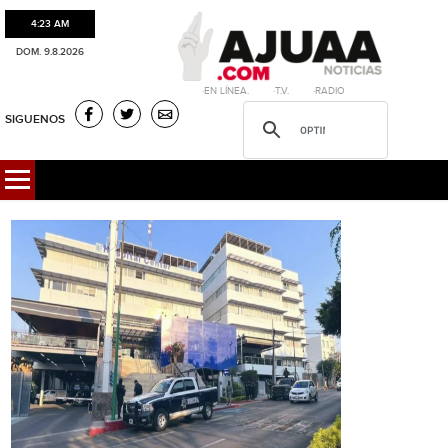
4:23 AM
DOM. 9.8.2026
·EN LÍNEA. ·T.V. ·RADIO
SIGUENOS