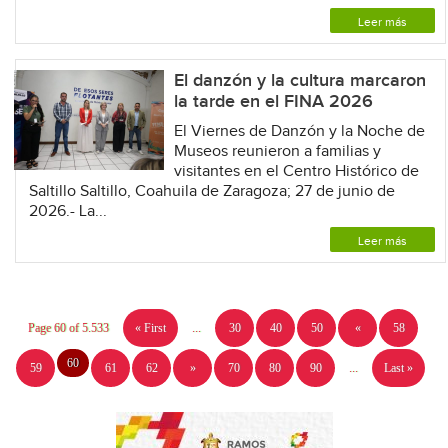
Leer más
El danzón y la cultura marcaron
la tarde en el FINA 2026
El Viernes de Danzón y la Noche de
Museos reunieron a familias y
visitantes en el Centro Histórico de
Saltillo Saltillo, Coahuila de Zaragoza; 27 de junio de
2026.- La...
Leer más
Page 60 of 5.533
« First
...
30
40
50
«
58
60
59
61
62
»
70
80
90
...
Last »