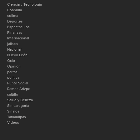
Ciencia y Tecnología
Coahuila
colima
Deportes
Espectáculos
Finanzas
Internacional
jalisco
Nacional
Nuevo León
Ocio
Opinión
parras
politica
Punto Social
Ramos Arizpe
saltillo
Salud y Belleza
Sin categoría
Sinaloa
Tamaulipas
Videos