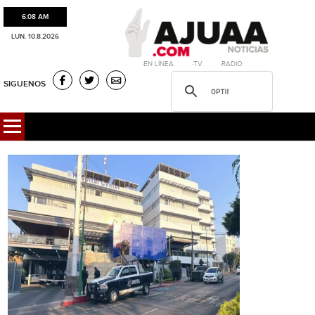
6:08 AM
LUN. 10.8.2026
·EN LÍNEA. ·T.V. ·RADIO
SIGUENOS