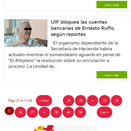
Leer más
UIF bloquea las cuentas
bancarias de Ernesto Ruffo,
según reportes
El organismo dependiente de la
Secretaría de Hacienda habría
actuado mientras el exmandatario aguarda en penal de
“El Altiplano” la resolución sobre su vinculación a
proceso. La Unidad de...
Leer más
Page 25 of 5.534
« First
...
10
20
«
23
24
25
26
27
»
30
40
50
...
Last »