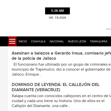
5:38 AM
VIE. 7.8.2026
INICIO
COAHUILA
NACIONAL
NUEVO LEÓN
TAMAULIPAS
Asesinan a balazos a Gerardo Insua, comisario jef
de la policía de Jalisco
El funcionario fue ultimado por un grupo de criminales e
municipio de Tlajomulco, dio a conocer el gobernador de
Jalisco, Enrique...
DOMINGO DE LEYENDA: EL CALLEJÓN DEL
DIAMANTE (VERACRUZ)
Xalapa cuenta con conocidos callejones en el centro de l
ciudad y cada uno tiene su historia. Uno de ellos es el
Callejón del Diamante, una calle...