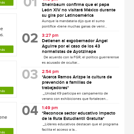
más
Sheinbaum confirma que el papa
León XIV no visitará México durante
su gira por Latinoamérica
Aunque la mandataria dijo que el sumo
pontífice «tiene muchas ganas de venir...
te
s.
3:27 pm
Detienen al exgobernador Ángel
Aguirre por el caso de los 43
más
normalistas de Ayotzinapa
De acuerdo con la FGR, el político guerrerense
es acusado de ocultar...
2:54 pm
*Acerca Ramos Arizpe la cultura de
prevención a familias de
trabajadores*
más
_Unidad K9 participa en campamento de
verano con exhibiciones que fortalecen...
1:49 pm
*Reconoce sector educativo impacto
iene
de la Ruta Estudiantil Gratuita*
_Líderes educativos destacan que el programa
facilita el acceso a la...
más