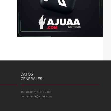
DATOS
GENERALES
Tel: 01 (844) 485 30 00
contactame@ajuaa.com