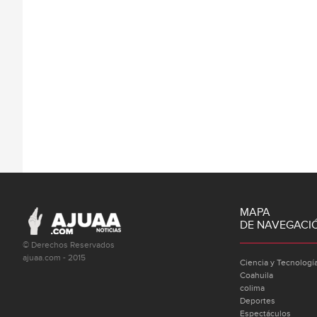
MAPA
DE NAVEGACI
© Derechos Reservados
ajuaa.com - 2015
Ciencia y Tecnologí
Coahuila
colima
Deportes
Espectáculos