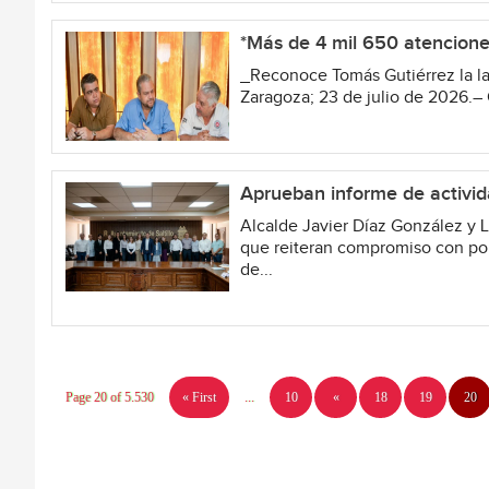
*Más de 4 mil 650 atenciones
_Reconoce Tomás Gutiérrez la l
Zaragoza; 23 de julio de 2026.– 
Aprueban informe de activid
Alcalde Javier Díaz González y 
que reiteran compromiso con pobl
de...
Page 20 of 5.530
« First
...
10
«
18
19
20