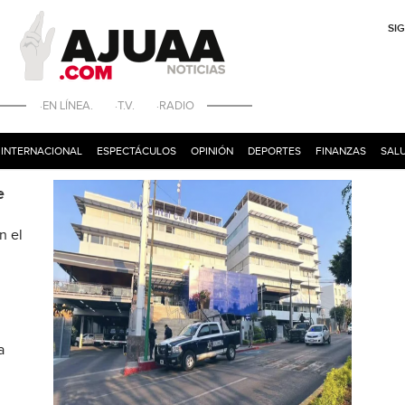
SI
·EN LÍNEA. ·T.V. ·RADIO
INTERNACIONAL
ESPECTÁCULOS
OPINIÓN
DEPORTES
FINANZAS
SALU
e
n el
a