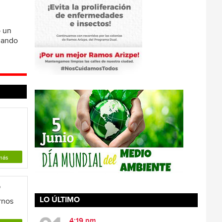
ó un
omando
más
o
LO ÚLTIMO
rnos
4:19 pm