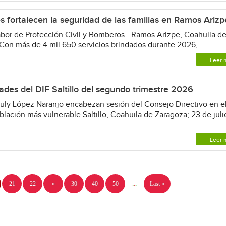
 fortalecen la seguridad de las familias en Ramos Arizp
abor de Protección Civil y Bomberos_ Ramos Arizpe, Coahuila d
Con más de 4 mil 650 servicios brindados durante 2026,...
Leer 
ades del DIF Saltillo del segundo trimestre 2026
Luly López Naranjo encabezan sesión del Consejo Directivo en e
ación más vulnerable Saltillo, Coahuila de Zaragoza; 23 de juli
Leer 
21
22
»
30
40
50
...
Last »