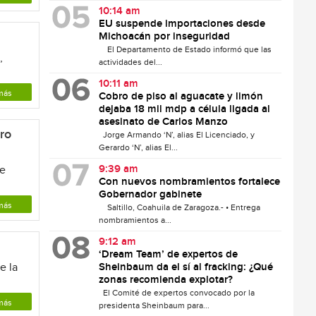
10:14 am
EU suspende importaciones desde
Michoacán por inseguridad
El Departamento de Estado informó que las
,
actividades del...
10:11 am
más
Cobro de piso al aguacate y limón
dejaba 18 mil mdp a célula ligada al
asesinato de Carlos Manzo
ro
Jorge Armando ‘N’, alias El Licenciado, y
Gerardo ‘N’, alias El...
9:39 am
de
Con nuevos nombramientos fortalece
Gobernador gabinete
más
Saltillo, Coahuila de Zaragoza.- • Entrega
nombramientos a...
9:12 am
‘Dream Team’ de expertos de
e la
Sheinbaum da el sí al fracking: ¿Qué
zonas recomienda explotar?
El Comité de expertos convocado por la
más
presidenta Sheinbaum para...