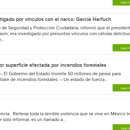
Leer 
tigado por vínculos con el narco: García Harfuch
 de Seguridad y Protección Ciudadana, informó que el presiden
vín, era investigado por presuntos vínculos con células delictiva
...
Leer 
r superficie afectada por incendios forestales
 – El Gobierno del Estado invierte 50 millones de pesos para
bate de incendios forestales. – Un estado de fuerza...
Leer 
ia. Reiterar toda la terrible violencia que se vive en México t
 solo informar, es un llamado a...
Leer 