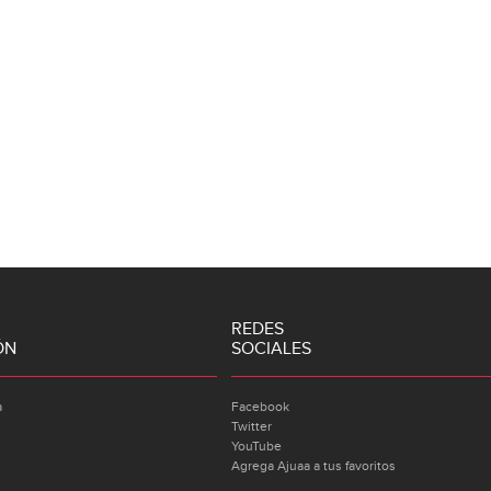
REDES
ÓN
SOCIALES
a
Facebook
Twitter
YouTube
Agrega Ajuaa a tus favoritos