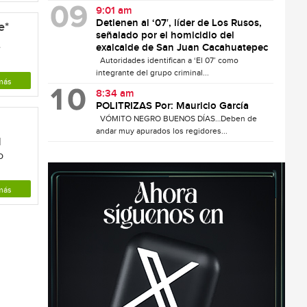
9:01 am
Detienen al ‘07′, líder de Los Rusos,
e*
señalado por el homicidio del
e
exalcalde de San Juan Cacahuatepec
Autoridades identifican a ‘El 07’ como
integrante del grupo criminal...
más
8:34 am
POLITRIZAS Por: Mauricio García
VÓMITO NEGRO BUENOS DÍAS…Deben de
andar muy apurados los regidores...
l
o
más