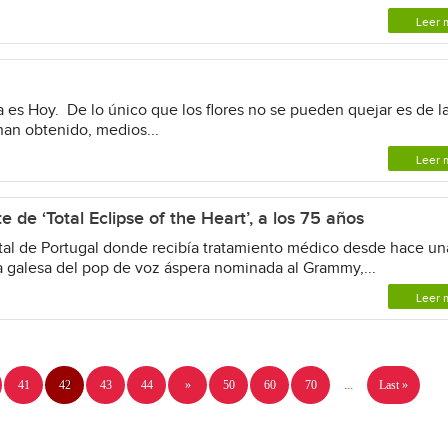
Leer 
es Hoy. De lo único que los flores no se pueden quejar es de l
han obtenido, medios...
Leer 
e de ‘Total Eclipse of the Heart’, a los 75 años
al de Portugal donde recibía tratamiento médico desde hace un
la galesa del pop de voz áspera nominada al Grammy,...
Leer 
41
42
43
44
»
50
60
70
...
Last »