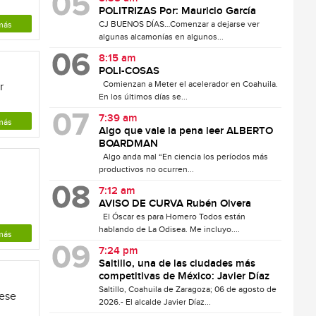
POLITRIZAS Por: Mauricio García
CJ BUENOS DÍAS…Comenzar a dejarse ver
más
algunas alcamonías en algunos...
8:15 am
POLI-COSAS
Comienzan a Meter el acelerador en Coahuila.
r
En los últimos días se...
7:39 am
más
Algo que vale la pena leer ALBERTO
BOARDMAN
Algo anda mal “En ciencia los períodos más
productivos no ocurren...
7:12 am
AVISO DE CURVA Rubén Olvera
El Óscar es para Homero Todos están
hablando de La Odisea. Me incluyo....
más
7:24 pm
Saltillo, una de las ciudades más
competitivas de México: Javier Díaz
Saltillo, Coahuila de Zaragoza; 06 de agosto de
 ese
2026.- El alcalde Javier Díaz...