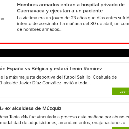
Hombres armados entran a hospital privado de
Cuernavaca y ejecutan a un paciente
La víctima era un joven de 23 años que días antes sufri
van
intento de asesinato. La mañana del 30 de abril, un c
de hombres armados...
rán España vs Bélgica y estará Lenin Ramírez
 de la máxima justa deportiva del fútbol Saltillo, Coahuila de
l alcalde Javier Díaz González invitó a toda...
Leer 
N» ex alcaldesa de Múzquiz
desa Tania «N» fue vinculada a proceso esta mañana por abuso e
a modalidad de adquisiciones, arrendamientos, enajenaciones o...