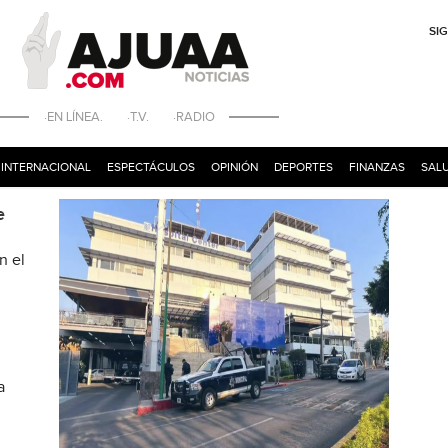
SI
·EN LÍNEA. ·T.V. ·RADIO
INTERNACIONAL
ESPECTÁCULOS
OPINIÓN
DEPORTES
FINANZAS
SALU
e
n el
a