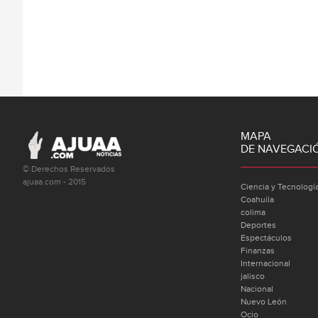
MAPA
DE NAVEGACI
© Derechos Reservados
ajuaa.com - 2015
Ciencia y Tecnologí
Coahuila
colima
Deportes
Espectáculos
Finanzas
Internacional
jalisco
Nacional
Nuevo León
Ocio