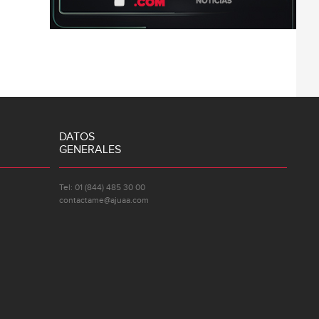
DATOS
GENERALES
Tel: 01 (844) 485 30 00
contactame@ajuaa.com