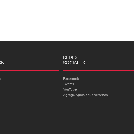
REDES
ÓN
SOCIALES
a
Facebook
Twitter
YouTube
Agrega Ajuaa a tus favoritos