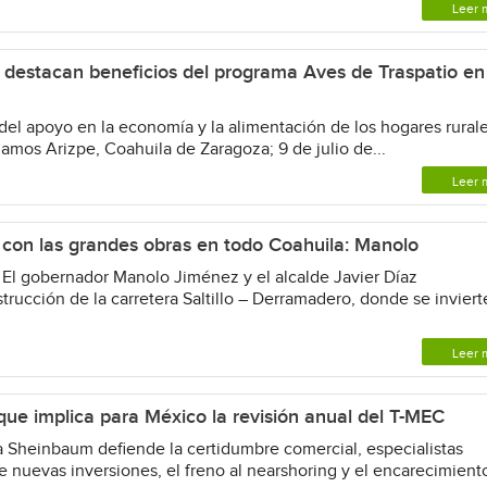
Leer 
 destacan beneficios del programa Aves de Traspatio en
o del apoyo en la economía y la alimentación de los hogares rural
mos Arizpe, Coahuila de Zaragoza; 9 de julio de...
Leer 
on las grandes obras en todo Coahuila: Manolo
 • El gobernador Manolo Jiménez y el alcalde Javier Díaz
trucción de la carretera Saltillo – Derramadero, donde se invier
Leer 
ue implica para México la revisión anual del T-MEC
 Sheinbaum defiende la certidumbre comercial, especialistas
de nuevas inversiones, el freno al nearshoring y el encarecimient