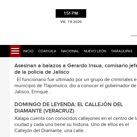
1:51 PM
VIE. 7.8.2026
INICIO
COAHUILA
NACIONAL
NUEVO LEÓN
TAMAULIPAS
Asesinan a balazos a Gerardo Insua, comisario jef
de la policía de Jalisco
El funcionario fue ultimado por un grupo de criminales e
municipio de Tlajomulco, dio a conocer el gobernador de
Jalisco, Enrique...
DOMINGO DE LEYENDA: EL CALLEJÓN DEL
DIAMANTE (VERACRUZ)
Xalapa cuenta con conocidos callejones en el centro de l
ciudad y cada uno tiene su historia. Uno de ellos es el
Callejón del Diamante, una calle...