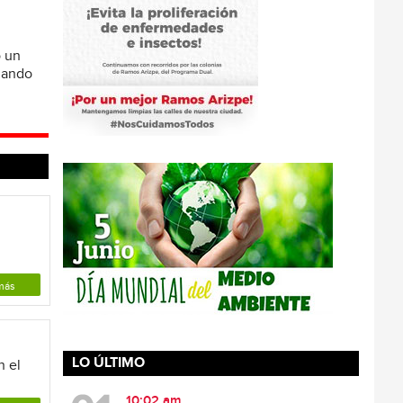
ó un
omando
más
LO ÚLTIMO
n el
10:02 am