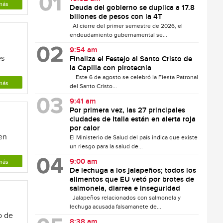
más
Deuda del gobierno se duplica a 17.8
billones de pesos con la 4T
Al cierre del primer semestre de 2026, el
endeudamiento gubernamental se...
9:54 am
es
Finaliza el Festejo al Santo Cristo de
la Capilla con pirotecnia
Este 6 de agosto se celebró la Fiesta Patronal
más
del Santo Cristo...
9:41 am
Por primera vez, las 27 principales
ciudades de Italia están en alerta roja
por calor
ten
El Ministerio de Salud del país indica que existe
un riesgo para la salud de...
9:00 am
más
De lechuga a los jalapeños; todos los
alimentos que EU vetó por brotes de
salmonela, diarrea e inseguridad
Jalapeños relacionados con salmonela y
lechuga acusada falsamanete de...
o de
8:38 am