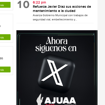
6:22 pm
más
Refuerza Javier Díaz sus acciones de
mantenimiento a la ciudad
Avanza Gobierno Municipal con trabajos de
seguridad vial, embellecimiento y...
a
más
as
más