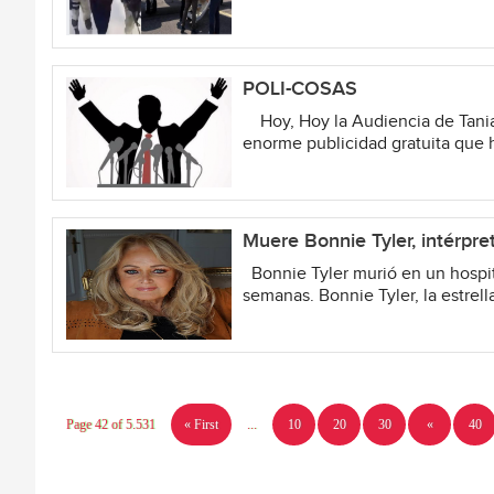
POLI-COSAS
Hoy, Hoy la Audiencia de Tania 
enorme publicidad gratuita que 
Muere Bonnie Tyler, intérpret
Bonnie Tyler murió en un hospit
semanas. Bonnie Tyler, la estrel
Page 42 of 5.531
« First
...
10
20
30
«
40