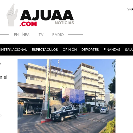
SI
·EN LÍNEA. ·T.V. ·RADIO
INTERNACIONAL
ESPECTÁCULOS
OPINIÓN
DEPORTES
FINANZAS
SALU
e
n el
a