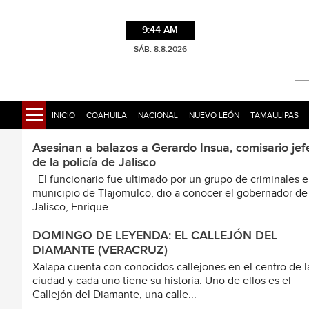
9:44 AM
SÁB. 8.8.2026
INICIO
COAHUILA
NACIONAL
NUEVO LEÓN
TAMAULIPAS
Asesinan a balazos a Gerardo Insua, comisario jef
de la policía de Jalisco
El funcionario fue ultimado por un grupo de criminales e
municipio de Tlajomulco, dio a conocer el gobernador de
Jalisco, Enrique...
DOMINGO DE LEYENDA: EL CALLEJÓN DEL
DIAMANTE (VERACRUZ)
Xalapa cuenta con conocidos callejones en el centro de l
ciudad y cada uno tiene su historia. Uno de ellos es el
Callejón del Diamante, una calle...