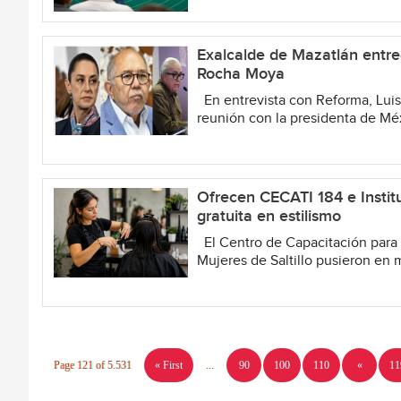
Exalcalde de Mazatlán entr
Rocha Moya
En entrevista con Reforma, Luis
reunión con la presidenta de Méx
Ofrecen CECATI 184 e Institu
gratuita en estilismo
El Centro de Capacitación para el
Mujeres de Saltillo pusieron en 
Page 121 of 5.531
« First
...
90
100
110
«
11