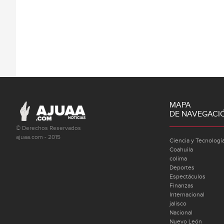
MAPA
DE NAVEGACI
© Derechos Reservados
ajuaa.com - 2015
Ciencia y Tecnologí
Coahuila
colima
Deportes
Espectáculos
Finanzas
Internacional
jalisco
Nacional
Nuevo León