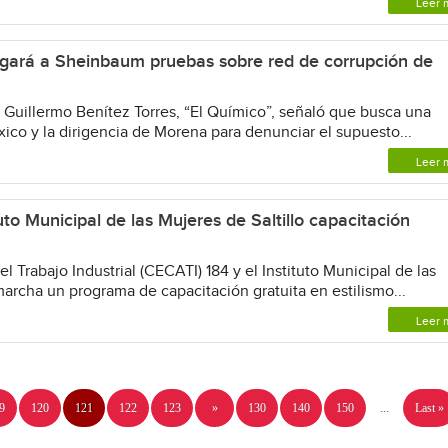
Leer 
egará a Sheinbaum pruebas sobre red de corrupción de
 Guillermo Benítez Torres, “El Químico”, señaló que busca una
ico y la dirigencia de Morena para denunciar el supuesto...
Leer 
to Municipal de las Mujeres de Saltillo capacitación
 Trabajo Industrial (CECATI) 184 y el Instituto Municipal de las
marcha un programa de capacitación gratuita en estilismo...
Leer 
9
120
121
122
123
»
130
140
150
...
Last »