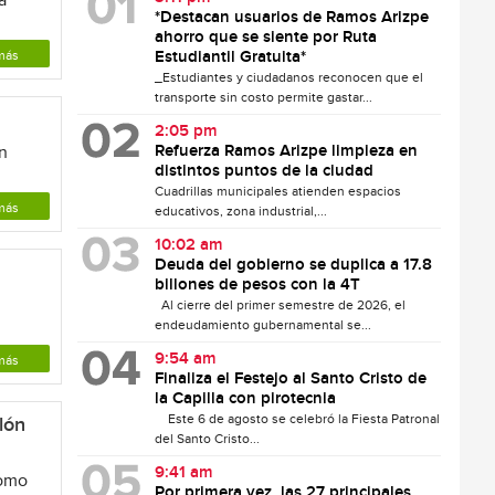
a
*Destacan usuarios de Ramos Arizpe
ahorro que se siente por Ruta
más
Estudiantil Gratuita*
_Estudiantes y ciudadanos reconocen que el
transporte sin costo permite gastar...
2:05 pm
Refuerza Ramos Arizpe limpieza en
n
distintos puntos de la ciudad
Cuadrillas municipales atienden espacios
más
educativos, zona industrial,...
10:02 am
Deuda del gobierno se duplica a 17.8
billones de pesos con la 4T
l
Al cierre del primer semestre de 2026, el
endeudamiento gubernamental se...
9:54 am
más
Finaliza el Festejo al Santo Cristo de
la Capilla con pirotecnia
Este 6 de agosto se celebró la Fiesta Patronal
lón
del Santo Cristo...
9:41 am
como
Por primera vez, las 27 principales