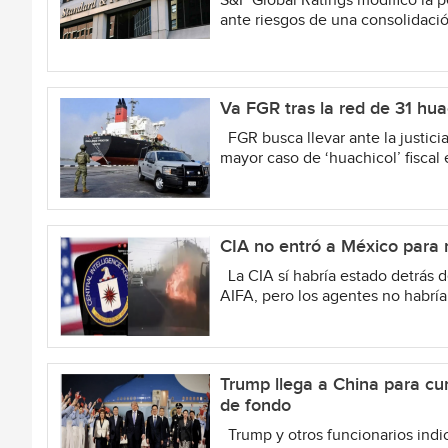
S&P Global Ratings modificó la 
ante riesgos de una consolidación
Va FGR tras la red de 31 hu
FGR busca llevar ante la justici
mayor caso de ‘huachicol’ fiscal 
CIA no entró a México para m
La CIA sí habría estado detrás de
AIFA, pero los agentes no habrían
Trump llega a China para cu
de fondo
Trump y otros funcionarios indic