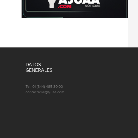
DATOS
GENERALES
Tel: 01 (844) 485 30 00
contactame@ajuaa.com