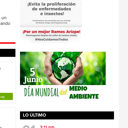
ó un
omando
s
más
LO ÚLTIMO
3:11 pm