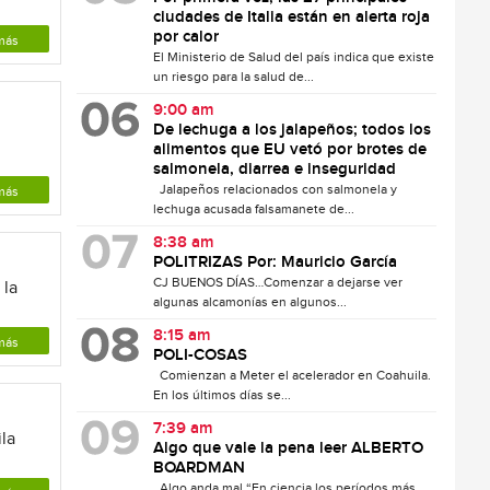
ciudades de Italia están en alerta roja
por calor
más
El Ministerio de Salud del país indica que existe
un riesgo para la salud de...
9:00 am
De lechuga a los jalapeños; todos los
alimentos que EU vetó por brotes de
salmonela, diarrea e inseguridad
Jalapeños relacionados con salmonela y
más
lechuga acusada falsamanete de...
8:38 am
POLITRIZAS Por: Mauricio García
CJ BUENOS DÍAS…Comenzar a dejarse ver
 la
algunas alcamonías en algunos...
8:15 am
más
POLI-COSAS
Comienzan a Meter el acelerador en Coahuila.
En los últimos días se...
7:39 am
ila
Algo que vale la pena leer ALBERTO
BOARDMAN
Algo anda mal “En ciencia los períodos más