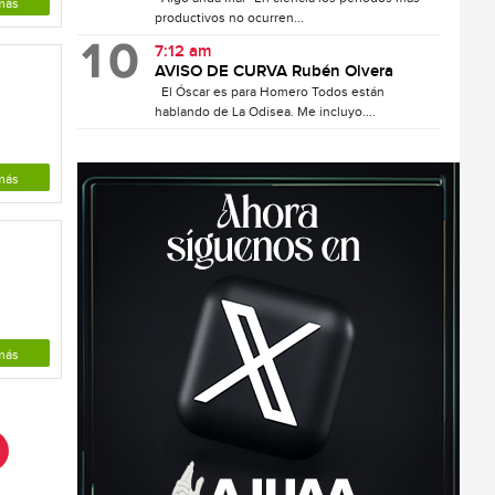
más
productivos no ocurren...
7:12 am
AVISO DE CURVA Rubén Olvera
El Óscar es para Homero Todos están
hablando de La Odisea. Me incluyo....
más
más