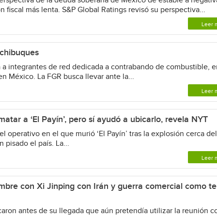
perspectiva de la deuda soberana de México de estable a negativ
 fiscal más lenta. S&P Global Ratings revisó su perspectiva...
Leer 
achibuques
a a integrantes de red dedicada a contrabando de combustible, e
en México. La FGR busca llevar ante la...
Leer 
atar a ‘El Payín’, pero sí ayudó a ubicarlo, revela NYT
l operativo en el que murió ‘El Payín’ tras la explosión cerca de
 pisado el país. La...
Leer 
mbre con Xi Jinping con Irán y guerra comercial como te
aron antes de su llegada que aún pretendía utilizar la reunión 