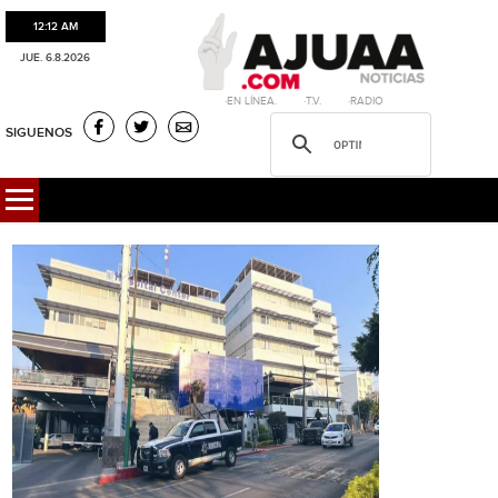
12:12 AM
JUE. 6.8.2026
·EN LÍNEA. ·T.V. ·RADIO
SIGUENOS