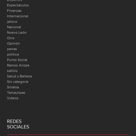
Espectáculos
Finanzas
Internacional
jalisco
Nacional
Nuevo León
Ocio
Opinión
parras
politica
Punto Social
Ramos Arizpe
saltillo
Salud y Belleza
Sin categoría
Sinaloa
Tamaulipas
Videos
REDES
SOCIALES