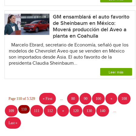
GM ensamblará el auto favorito
de Sheinbaum en México:
Moverá producción del Aveo a
planta en Coahuila
Marcelo Ebrard, secretario de Economía, señaló que los
modelos de Chevrolet Aveo que se venden en México
son importados desde Asia. El auto favorito de la
presidenta Claudia Sheinbaum...
Leer más
Page 110 of 5.529
« First
...
80
90
100
«
108
110
109
111
112
»
120
130
140
...
Last »