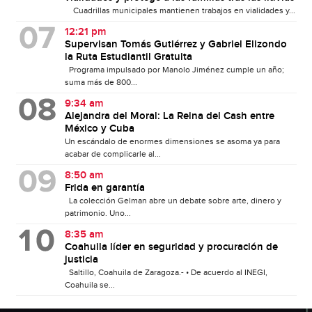
Cuadrillas municipales mantienen trabajos en vialidades y...
12:21 pm
Supervisan Tomás Gutiérrez y Gabriel Elizondo
la Ruta Estudiantil Gratuita
Programa impulsado por Manolo Jiménez cumple un año;
suma más de 800...
9:34 am
Alejandra del Moral: La Reina del Cash entre
México y Cuba
Un escándalo de enormes dimensiones se asoma ya para
acabar de complicarle al...
8:50 am
Frida en garantía
La colección Gelman abre un debate sobre arte, dinero y
patrimonio. Uno...
8:35 am
Coahuila líder en seguridad y procuración de
justicia
Saltillo, Coahuila de Zaragoza.- • De acuerdo al INEGI,
Coahuila se...