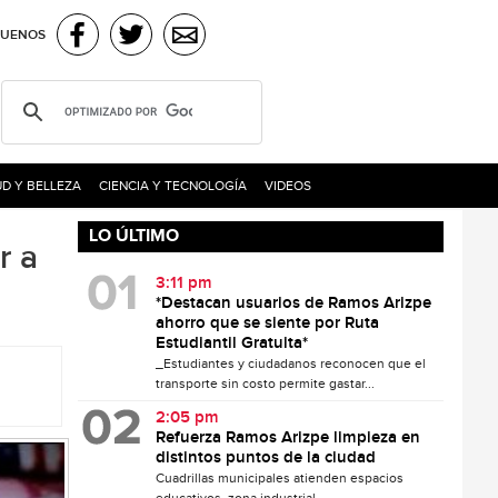
GUENOS
D Y BELLEZA
CIENCIA Y TECNOLOGÍA
VIDEOS
LO ÚLTIMO
r a
3:11 pm
*Destacan usuarios de Ramos Arizpe
ahorro que se siente por Ruta
Estudiantil Gratuita*
_Estudiantes y ciudadanos reconocen que el
transporte sin costo permite gastar...
2:05 pm
Refuerza Ramos Arizpe limpieza en
distintos puntos de la ciudad
Cuadrillas municipales atienden espacios