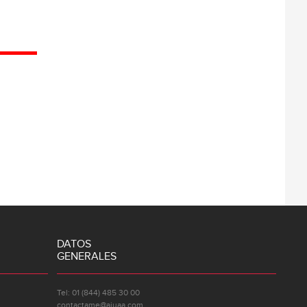
DATOS
GENERALES
Tel: 01 (844) 485 30 00
contactame@ajuaa.com