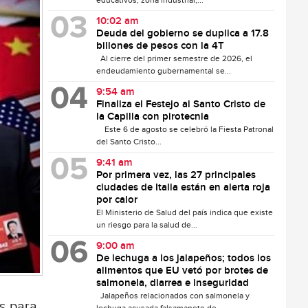
educativos, zona industrial,...
10:02 am
Deuda del gobierno se duplica a 17.8
billones de pesos con la 4T
Al cierre del primer semestre de 2026, el
endeudamiento gubernamental se...
9:54 am
Finaliza el Festejo al Santo Cristo de
la Capilla con pirotecnia
Este 6 de agosto se celebró la Fiesta Patronal
del Santo Cristo...
9:41 am
Por primera vez, las 27 principales
ciudades de Italia están en alerta roja
por calor
El Ministerio de Salud del país indica que existe
un riesgo para la salud de...
9:00 am
De lechuga a los jalapeños; todos los
alimentos que EU vetó por brotes de
salmonela, diarrea e inseguridad
Jalapeños relacionados con salmonela y
s para