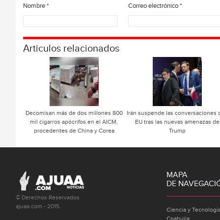
Nombre
*
Correo electrónico
*
Articulos relacionados
Decomisan más de dos millones 800
Irán suspende las conversaciones 
mil cigarros apócrifos en el AICM,
EU tras las nuevas amenazas de
procedentes de China y Corea
Trump
MAPA
DE NAVEGACI
© Derechos Reservados
ajuaa.com - 2015
Ciencia y Tecnologí
Coahuila