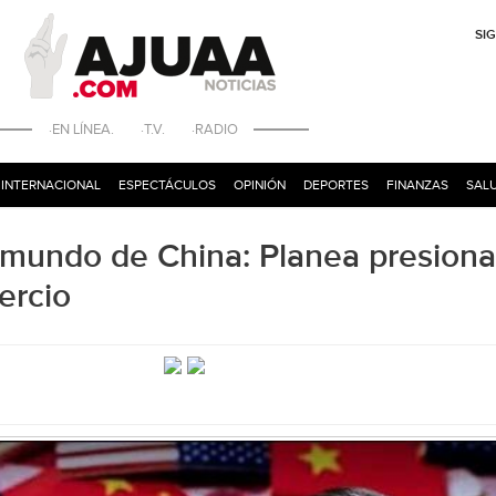
SI
·EN LÍNEA. ·T.V. ·RADIO
INTERNACIONAL
ESPECTÁCULOS
OPINIÓN
DEPORTES
FINANZAS
SALU
 mundo de China: Planea presiona
ercio