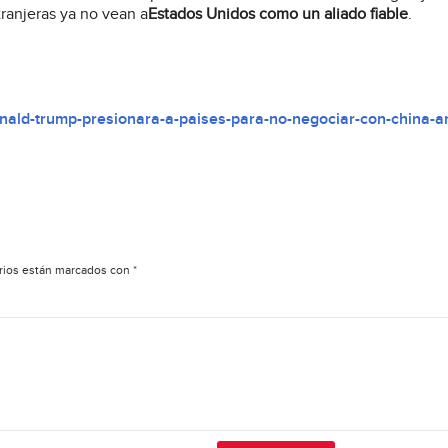
ranjeras ya no vean a
Estados Unidos como un aliado fiable
.
ald-trump-presionara-a-paises-para-no-negociar-con-china-a
rios están marcados con
*