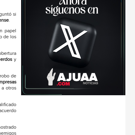
guntó si
ense
.
n papel
o de los
obertura
uerdos
y
 robo de
mpresas
 a otros
lificado
acuerdo
mostrado
enemigos