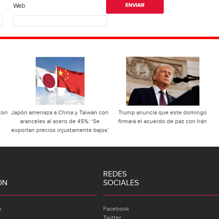
Web
con
Japón amenaza a China y Taiwán con
Trump anuncia que este domingo
aranceles al acero de 45%: ‘Se
firmará el acuerdo de paz con Irán
exportan precios injustamente bajos’
REDES
ÓN
SOCIALES
a
Facebook
Twitter