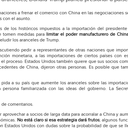
 naciones a frenar el comercio con China en las negociaciones s
s con el asunto.
de los históricos impuestos a la importación del president
que tomen medidas para
limitar el poder manufacturero de Chin
 eludir los aranceles de Trump.
scutiendo pedir a representantes de otras naciones que impo
ción monetaria, a las importaciones de ciertos países con e
 el proceso. Estados Unidos también quiere que sus socios com
cedentes de China, dijeron otras personas. Es posible que ta
pida a su país que aumente los aranceles sobre las importac
 persona familiarizada con las ideas del gobierno. La Secre
d de comentarios.
 aprovechar a socios de larga data para acorralar a China y aum
onómicas.
No está claro si esa estrategia dará frutos
; algunos func
on Estados Unidos con dudas sobre la probabilidad de que se l