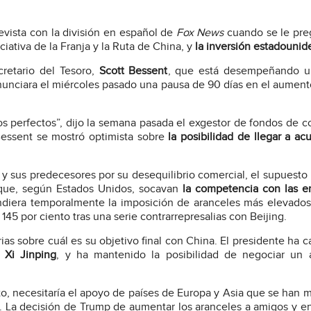
evista con la división en español de
Fox News
cuando se le pre
iciativa de la Franja y la Ruta de China, y
la inversión estadounid
cretario del Tesoro,
Scott Bessent
, que está desempeñando u
unciara el miércoles pasado una pausa de 90 días en el aument
os perfectos”, dijo la semana pasada el exgestor de fondos de c
Bessent se mostró optimista sobre
la posibilidad de llegar a ac
 sus predecesores por su desequilibrio comercial, el supuesto
 que, según Estados Unidos, socavan
la competencia con las e
diera temporalmente la imposición de aranceles más elevados
5 por ciento tras una serie contrarrepresalias con Beijing.
s sobre cuál es su objetivo final con China. El presidente ha ca
 Xi Jinping
, y ha mantenido la posibilidad de negociar un 
to, necesitaría el apoyo de países de Europa y Asia que se han 
a. La decisión de Trump de aumentar los aranceles a amigos y 