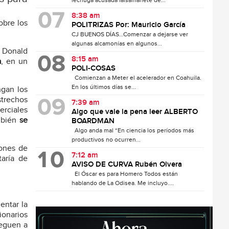
lechuga acusada falsamanete de...
8:38 am
obre los
POLITRIZAS Por: Mauricio García
CJ BUENOS DÍAS…Comenzar a dejarse ver
algunas alcamonías en algunos...
e Donald
8:15 am
a
, en un
POLI-COSAS
Comienzan a Meter el acelerador en Coahuila.
En los últimos días se...
ngan los
strechos
7:39 am
erciales
Algo que vale la pena leer ALBERTO
mbién
se
BOARDMAN
Algo anda mal “En ciencia los períodos más
productivos no ocurren...
iones de
7:12 am
taría de
AVISO DE CURVA Rubén Olvera
El Óscar es para Homero Todos están
hablando de La Odisea. Me incluyo....
entar la
ionarios
leguen a