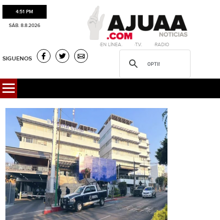
4:51 PM
SÁB. 8.8.2026
·EN LÍNEA. ·T.V. ·RADIO
SIGUENOS