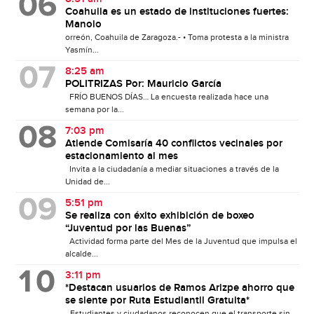
Coahuila es un estado de instituciones fuertes:
Manolo
orreón, Coahuila de Zaragoza.- • Toma protesta a la ministra
Yasmín...
8:25 am
POLITRIZAS Por: Mauricio García
FRÍO BUENOS DÍAS… La encuesta realizada hace una
semana por la...
7:03 pm
Atiende Comisaría 40 conflictos vecinales por
estacionamiento al mes
Invita a la ciudadanía a mediar situaciones a través de la
Unidad de...
5:51 pm
Se realiza con éxito exhibición de boxeo
“Juventud por las Buenas”
Actividad forma parte del Mes de la Juventud que impulsa el
alcalde...
3:11 pm
*Destacan usuarios de Ramos Arizpe ahorro que
se siente por Ruta Estudiantil Gratuita*
_Estudiantes y ciudadanos reconocen que el transporte sin