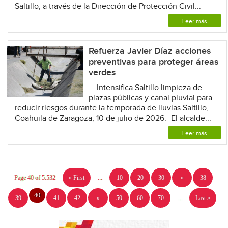
Saltillo, a través de la Dirección de Protección Civil...
Leer más
Refuerza Javier Díaz acciones
preventivas para proteger áreas
verdes
Intensifica Saltillo limpieza de
plazas públicas y canal pluvial para
reducir riesgos durante la temporada de lluvias Saltillo,
Coahuila de Zaragoza; 10 de julio de 2026.- El alcalde...
Leer más
Page 40 of 5.532
« First
...
10
20
30
«
38
40
39
41
42
»
50
60
70
...
Last »