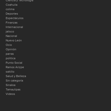
Ciencia y Tecnología
Coahuila
colima
Deportes
Espectáculos
Finanzas
Internacional
jalisco
Nacional
Nuevo León
Ocio
Opinión
parras
politica
Punto Social
Ramos Arizpe
saltillo
Salud y Belleza
Sin categoría
Sinaloa
Tamaulipas
Videos