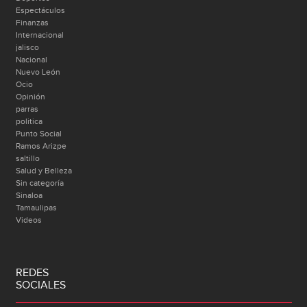
Espectáculos
Finanzas
Internacional
jalisco
Nacional
Nuevo León
Ocio
Opinión
parras
politica
Punto Social
Ramos Arizpe
saltillo
Salud y Belleza
Sin categoría
Sinaloa
Tamaulipas
Videos
REDES
SOCIALES