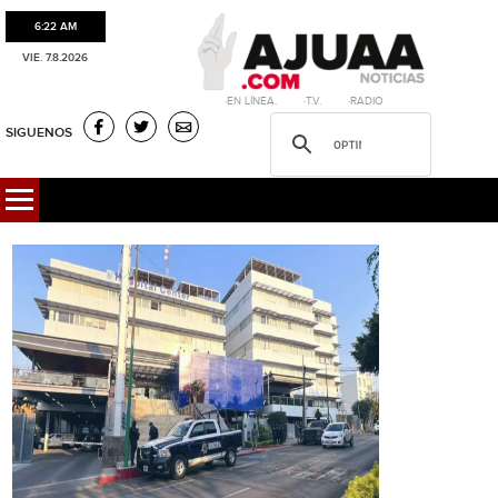
6:22 AM
VIE. 7.8.2026
·EN LÍNEA. ·T.V. ·RADIO
SIGUENOS