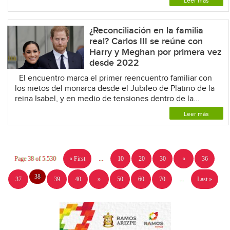
Leer más
¿Reconciliación en la familia
real? Carlos III se reúne con
Harry y Meghan por primera vez
desde 2022
El encuentro marca el primer reencuentro familiar con
los nietos del monarca desde el Jubileo de Platino de la
reina Isabel, y en medio de tensiones dentro de la...
Leer más
Page 38 of 5.530
« First
...
10
20
30
«
36
38
37
39
40
»
50
60
70
...
Last »