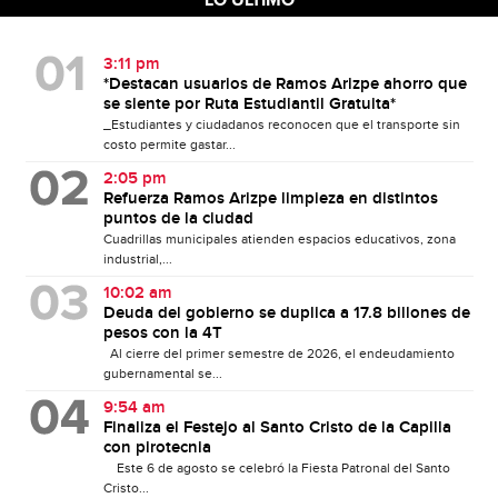
LO ÚLTIMO
3:11 pm
*Destacan usuarios de Ramos Arizpe ahorro que
se siente por Ruta Estudiantil Gratuita*
_Estudiantes y ciudadanos reconocen que el transporte sin
costo permite gastar...
2:05 pm
Refuerza Ramos Arizpe limpieza en distintos
puntos de la ciudad
Cuadrillas municipales atienden espacios educativos, zona
industrial,...
10:02 am
Deuda del gobierno se duplica a 17.8 billones de
pesos con la 4T
Al cierre del primer semestre de 2026, el endeudamiento
gubernamental se...
9:54 am
Finaliza el Festejo al Santo Cristo de la Capilla
con pirotecnia
Este 6 de agosto se celebró la Fiesta Patronal del Santo
Cristo...