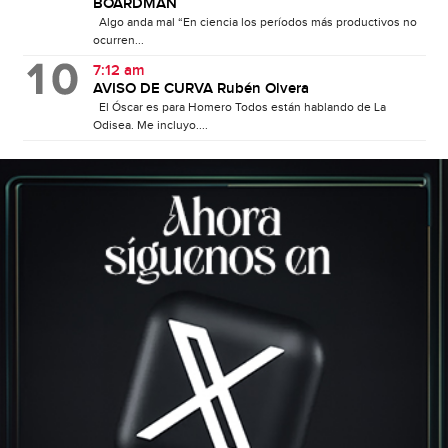
BOARDMAN
Algo anda mal “En ciencia los períodos más productivos no
ocurren...
7:12 am
AVISO DE CURVA Rubén Olvera
El Óscar es para Homero Todos están hablando de La
Odisea. Me incluyo....