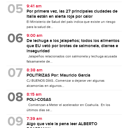
9:41 am
Por primera vez, las 27 principales ciudades de
Italia están en alerta roja por calor
El Ministerio de Salud del país indica que existe un riesgo
para la salud de...
9:00 am
De lechuga a los jalapeños; todos los alimentos
que EU vetó por brotes de salmonela, diarrea e
inseguridad
Jalapeños relacionados con salmonela y lechuga acusada
falsamanete de...
8:38 am
POLITRIZAS Por: Mauricio García
CJ BUENOS DÍAS…Comenzar a dejarse ver algunas
alcamonías en algunos...
8:15 am
POLI-COSAS
Comienzan a Meter el acelerador en Coahuila. En los
últimos días se...
7:39 am
Algo que vale la pena leer ALBERTO