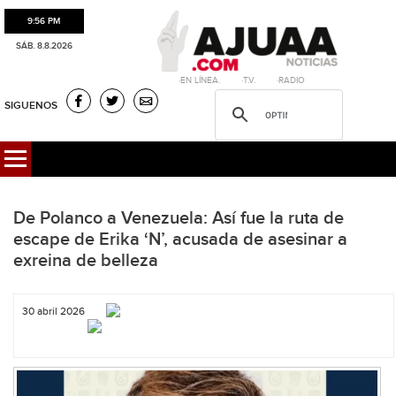
9:56 PM
SÁB. 8.8.2026
·EN LÍNEA. ·T.V. ·RADIO
SIGUENOS
De Polanco a Venezuela: Así fue la ruta de
escape de Erika ‘N’, acusada de asesinar a
exreina de belleza
30 abril 2026