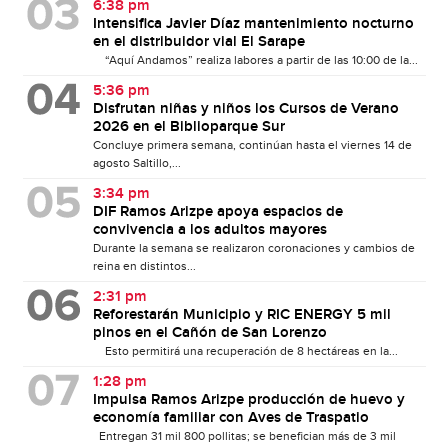
6:38 pm
Intensifica Javier Díaz mantenimiento nocturno
en el distribuidor vial El Sarape
“Aquí Andamos” realiza labores a partir de las 10:00 de la...
5:36 pm
Disfrutan niñas y niños los Cursos de Verano
2026 en el Biblioparque Sur
Concluye primera semana, continúan hasta el viernes 14 de
agosto Saltillo,...
3:34 pm
DIF Ramos Arizpe apoya espacios de
convivencia a los adultos mayores
Durante la semana se realizaron coronaciones y cambios de
reina en distintos...
2:31 pm
Reforestarán Municipio y RIC ENERGY 5 mil
pinos en el Cañón de San Lorenzo
Esto permitirá una recuperación de 8 hectáreas en la...
1:28 pm
Impulsa Ramos Arizpe producción de huevo y
economía familiar con Aves de Traspatio
Entregan 31 mil 800 pollitas; se benefician más de 3 mil