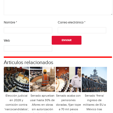
Nombre
*
Correo electrónico
*
Web
Articulos relacionados
Elección judicial
Senado aprueban
Senado acaba con
Senado ‘frena’
en 2028 y
usar hasta 30% de
pensiones
ingreso de
comisión contra
Afores en obras
doradas, fijan tope
militares de EU a
‘narcocandidatos’,
sin autorización
a 70 mil pesos
México tras