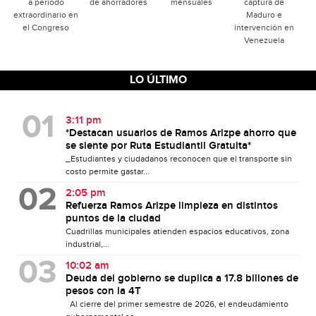
a periodo
de ahorradores
mensuales
captura de
extraordinario en
Maduro e
el Congreso
intervención en
Venezuela
LO ÚLTIMO
3:11 pm
*Destacan usuarios de Ramos Arizpe ahorro que
se siente por Ruta Estudiantil Gratuita*
_Estudiantes y ciudadanos reconocen que el transporte sin
costo permite gastar...
2:05 pm
Refuerza Ramos Arizpe limpieza en distintos
puntos de la ciudad
Cuadrillas municipales atienden espacios educativos, zona
industrial,...
10:02 am
Deuda del gobierno se duplica a 17.8 billones de
pesos con la 4T
Al cierre del primer semestre de 2026, el endeudamiento