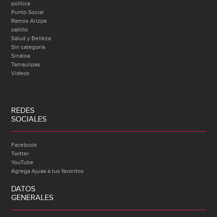
politica
Punto Social
Ramos Arizpe
saltillo
Salud y Belleza
Sin categoría
Sinaloa
Tamaulipas
Videos
REDES
SOCIALES
Facebook
Twitter
YouTube
Agrega Ajuaa a tus favoritos
DATOS
GENERALES