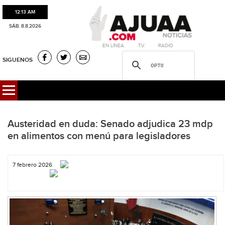
12:13 AM
SÁB. 8.8.2026
·EN LÍNEA. ·T.V. ·RADIO
SIGUENOS
Austeridad en duda: Senado adjudica 23 mdp
en alimentos con menú para legisladores
7 febrero 2026