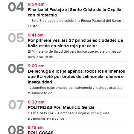
9:54 am
Finaliza el Festejo al Santo Cristo de la Capilla
con pirotecnia
Este 6 de agosto se celebró la Fiesta Patronal del Santo
Cristo...
9:41 am
Por primera vez, las 27 principales ciudades de
Italia están en alerta roja por calor
El Ministerio de Salud del país indica que existe un riesgo
para la salud de...
9:00 am
De lechuga a los jalapeños; todos los alimentos
que EU vetó por brotes de salmonela, diarrea e
inseguridad
Jalapeños relacionados con salmonela y lechuga acusada
falsamanete de...
8:38 am
POLITRIZAS Por: Mauricio García
CJ BUENOS DÍAS…Comenzar a dejarse ver algunas
alcamonías en algunos...
8:15 am
POLI-COSAS