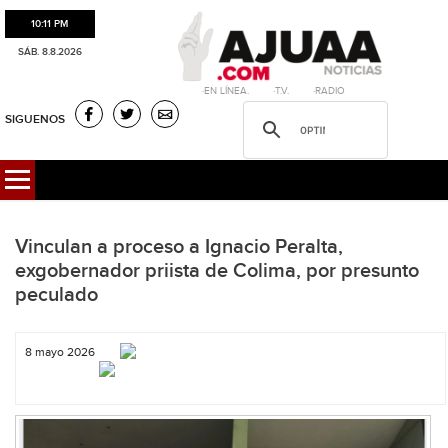
10:11 PM
SÁB. 8.8.2026
·EN LÍNEA. ·T.V. ·RADIO
SIGUENOS
Vinculan a proceso a Ignacio Peralta,
exgobernador priista de Colima, por presunto
peculado
8 mayo 2026