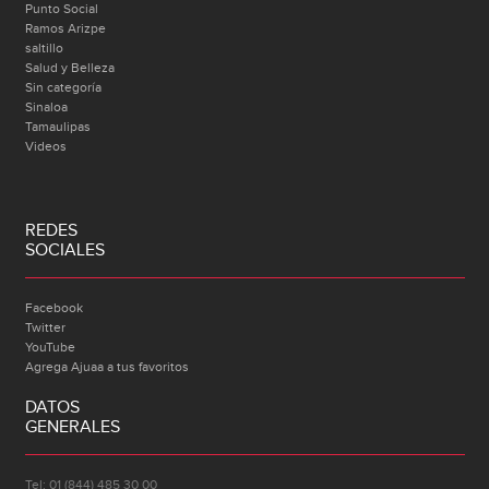
Punto Social
Ramos Arizpe
saltillo
Salud y Belleza
Sin categoría
Sinaloa
Tamaulipas
Videos
REDES
SOCIALES
Facebook
Twitter
YouTube
Agrega Ajuaa a tus favoritos
DATOS
GENERALES
Tel: 01 (844) 485 30 00