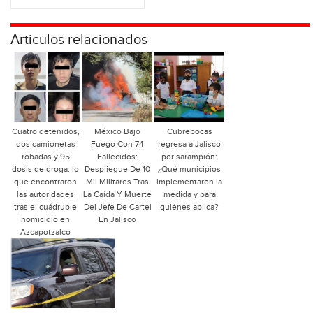
Articulos relacionados
Cuatro detenidos,
México Bajo
Cubrebocas
dos camionetas
Fuego Con 74
regresa a Jalisco
robadas y 95
Fallecidos:
por sarampión:
dosis de droga: lo
Despliegue De 10
¿Qué municipios
que encontraron
Mil Militares Tras
implementaron la
las autoridades
La Caída Y Muerte
medida y para
tras el cuádruple
Del Jefe De Cartel
quiénes aplica?
homicidio en
En Jalisco
Azcapotzalco