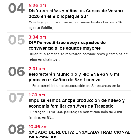
5:36 pm
Disfrutan niñas y niños los Cursos de Verano
2026 en el Biblioparque Sur
Concluye primera semana, continúan hasta el viernes 14 de
agosto Saltillo,...
3:34 pm
DIF Ramos Arizpe apoya espacios de
convivencia a los adultos mayores
Durante la semana se realizaron coronaciones y cambios de
reina en distintos...
2:31 pm
Reforestarán Municipio y RIC ENERGY 5 mil
pinos en el Cañón de San Lorenzo
Esto permitirá una recuperación de 8 hectáreas en la...
1:28 pm
Impulsa Ramos Arizpe producción de huevo y
economía familiar con Aves de Traspatio
Entregan 31 mil 800 pollitas; se benefician más de 3 mil
familias en 83...
10:46 am
SÁBADO DE RECETA: ENSALADA TRADICIONAL
DE NOPALES