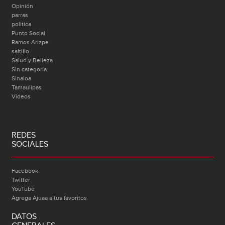
Opinión
parras
politica
Punto Social
Ramos Arizpe
saltillo
Salud y Belleza
Sin categoría
Sinaloa
Tamaulipas
Videos
REDES
SOCIALES
Facebook
Twitter
YouTube
Agrega Ajuaa a tus favoritos
DATOS