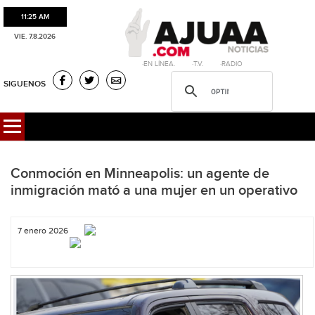
11:25 AM
VIE. 7.8.2026
·EN LÍNEA. ·T.V. ·RADIO
SIGUENOS
Conmoción en Minneapolis: un agente de
inmigración mató a una mujer en un operativo
7 enero 2026