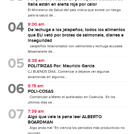
Italia están en alerta roja por calor
El Ministerio de Salud del país indica que existe un riesgo
para la salud de...
9:00 am
De lechuga a los jalapeños; todos los alimentos
que EU vetó por brotes de salmonela, diarrea e
inseguridad
Jalapeños relacionados con salmonela y lechuga acusada
falsamanete de...
8:38 am
POLITRIZAS Por: Mauricio García
CJ BUENOS DÍAS…Comenzar a dejarse ver algunas
alcamonías en algunos...
8:15 am
POLI-COSAS
Comienzan a Meter el acelerador en Coahuila. En los
últimos días se...
7:39 am
Algo que vale la pena leer ALBERTO
BOARDMAN
Algo anda mal “En ciencia los períodos más productivos no
ocurren...