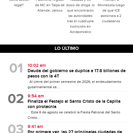
legal?
de MC en Talpa de
dosis de droga: lo
Minnesota luego
Allende, Jalisco
que encontraron
de que ICE
las autoridades
asesinara a 2
tras el cuádruple
ciudadanos
homicidio en
Azcapotzalco
LO ÚLTIMO
10:02 am
Deuda del gobierno se duplica a 17.8 billones de
pesos con la 4T
Al cierre del primer semestre de 2026, el endeudamiento
gubernamental se...
9:54 am
Finaliza el Festejo al Santo Cristo de la Capilla
con pirotecnia
Este 6 de agosto se celebró la Fiesta Patronal del Santo
Cristo...
9:41 am
Por primera vez, las 27 principales ciudades de