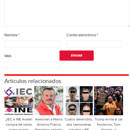
Nombre
*
Correo electrónico
*
Web
Articulos relacionados
¿IEC e INE Avalan
Asesinan a Marco
Cuatro detenidos,
Trump envía al zar
compra de votos
Antonio Franco
dos camionetas
fronterizo, Tom
como acción
Palomera, regidor
robadas y 95
Homan, a