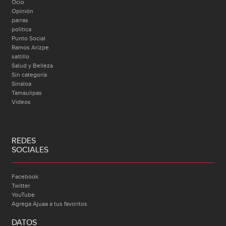
Ocio
Opinión
parras
politica
Punto Social
Ramos Arizpe
saltillo
Salud y Belleza
Sin categoría
Sinaloa
Tamaulipas
Videos
REDES
SOCIALES
Facebook
Twitter
YouTube
Agrega Ajuaa a tus favoritos
DATOS