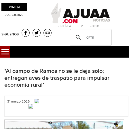
9:52 PM
JUE. 6.8.2026
·EN LÍNEA. ·T.V. ·RADIO
SIGUENOS
*Al campo de Ramos no se le deja solo;
entregan aves de traspatio para impulsar
economía rural*
31 marzo 2026