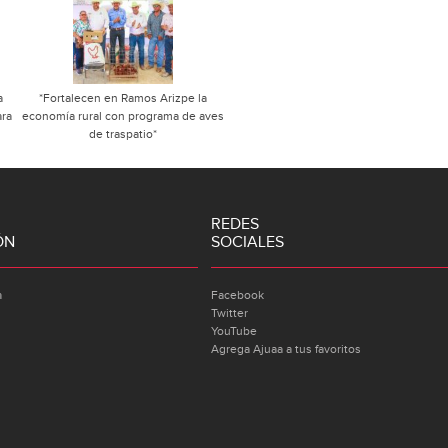
a
*Fortalecen en Ramos Arizpe la
ara
economía rural con programa de aves
de traspatio*
REDES
ÓN
SOCIALES
a
Facebook
Twitter
YouTube
Agrega Ajuaa a tus favoritos