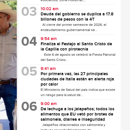
educativos, zona industrial,...
10:02 am
Deuda del gobierno se duplica a 17.8
billones de pesos con la 4T
Al cierre del primer semestre de 2026, el
endeudamiento gubernamental se...
9:54 am
Finaliza el Festejo al Santo Cristo de
la Capilla con pirotecnia
Este 6 de agosto se celebró la Fiesta Patronal
del Santo Cristo...
9:41 am
Por primera vez, las 27 principales
ciudades de Italia están en alerta roja
por calor
El Ministerio de Salud del país indica que existe
un riesgo para la salud de...
9:00 am
De lechuga a los jalapeños; todos los
alimentos que EU vetó por brotes de
salmonela, diarrea e inseguridad
Jalapeños relacionados con salmonela y