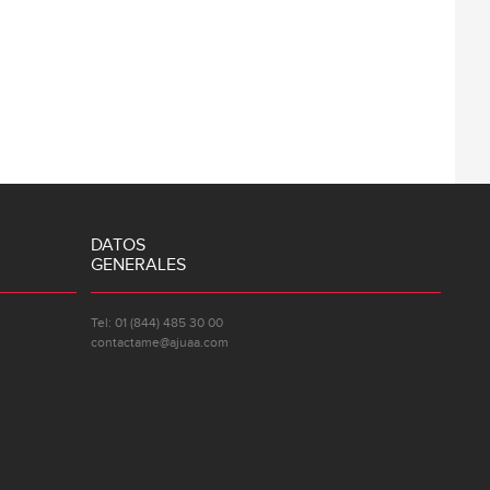
DATOS
GENERALES
Tel: 01 (844) 485 30 00
contactame@ajuaa.com