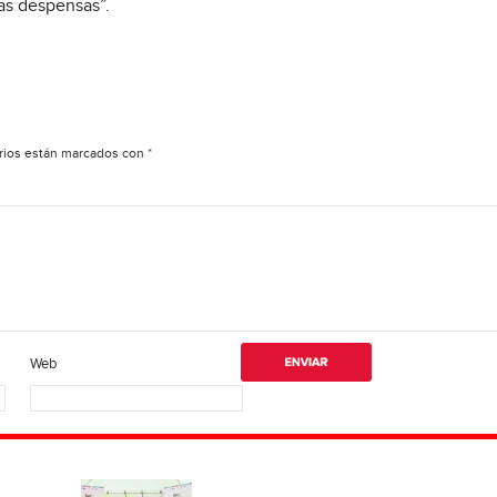
las despensas”.
rios están marcados con
*
Web