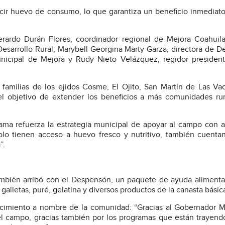
ucir huevo de consumo, lo que garantiza un beneficio inmediato
erardo Durán Flores, coordinador regional de Mejora Coahuil
esarrollo Rural; Marybell Georgina Marty Garza, directora de De
unicipal de Mejora y Rudy Nieto Velázquez, regidor presiden
familias de los ejidos Cosme, El Ojito, San Martín de Las Va
 el objetivo de extender los beneficios a más comunidades ru
rama refuerza la estrategia municipal de apoyar al campo con 
olo tienen acceso a huevo fresco y nutritivo, también cuenta
”.
ambién arribó con el Despensón, un paquete de ayuda alimenta
, galletas, puré, gelatina y diversos productos de la canasta básic
decimiento a nombre de la comunidad: “Gracias al Gobernador 
l campo, gracias también por los programas que están trayend