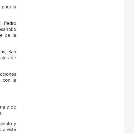
 para la
a; Pedro
sarrollo
te de la
cas, San
rales de
acciones
n con la
ria y de
a.
Manolo y
o a este