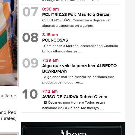
lechuga acusada falsamanete de...
8:38 am
POLITRIZAS Por: Mauricio García
CJ BUENOS DÍAS…Comenzar a dejarse ver
algunas alcamonías en algunos...
8:15 am
POLI-COSAS
Comienzan a Meter el acelerador en Coahuila.
En los últimos días se...
7:39 am
Algo que vale la pena leer ALBERTO
BOARDMAN
Algo anda mal “En ciencia los períodos más
productivos no ocurren...
7:12 am
huila de
AVISO DE CURVA Rubén Olvera
El Óscar es para Homero Todos están
hablando de La Odisea. Me incluyo....
land Red
rurales,