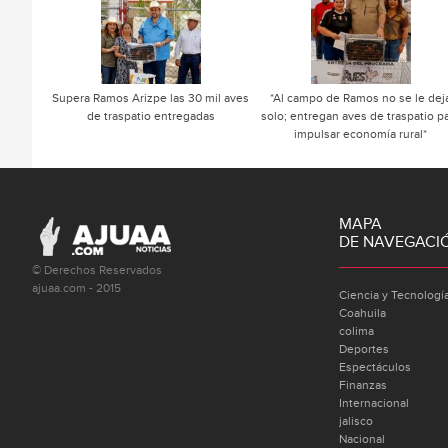
Supera Ramos Arizpe las 30 mil aves
*Al campo de Ramos no se le dej
de traspatio entregadas
solo; entregan aves de traspatio p
impulsar economía rural*
MAPA
DE NAVEGACI
© Derechos Reservados
ajuaa.com - 2015
Ciencia y Tecnologí
Coahuila
colima
Deportes
Espectáculos
Finanzas
Internacional
jalisco
Nacional