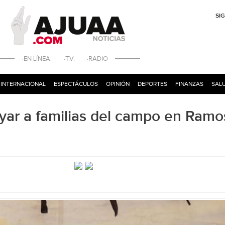
SI
·EN LÍNEA. ·T.V. ·RADIO
INTERNACIONAL
ESPECTÁCULOS
OPINIÓN
DEPORTES
FINANZAS
SALU
oyar a familias del campo en Ramo