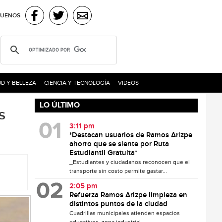
GUENOS
D Y BELLEZA
CIENCIA Y TECNOLOGÍA
VIDEOS
LO ÚLTIMO
s
3:11 pm
*Destacan usuarios de Ramos Arizpe
ahorro que se siente por Ruta
Estudiantil Gratuita*
_Estudiantes y ciudadanos reconocen que el
transporte sin costo permite gastar...
2:05 pm
Refuerza Ramos Arizpe limpieza en
distintos puntos de la ciudad
Cuadrillas municipales atienden espacios