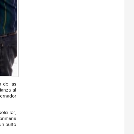
a de las
ianza al
bernador
lsillo”,
primaria
un bulto