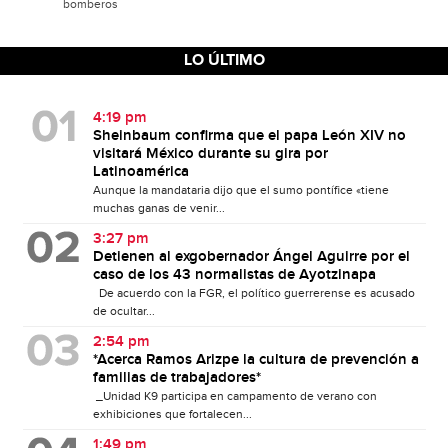
bomberos
LO ÚLTIMO
4:19 pm
Sheinbaum confirma que el papa León XIV no
visitará México durante su gira por
Latinoamérica
Aunque la mandataria dijo que el sumo pontífice «tiene
muchas ganas de venir...
3:27 pm
Detienen al exgobernador Ángel Aguirre por el
caso de los 43 normalistas de Ayotzinapa
De acuerdo con la FGR, el político guerrerense es acusado
de ocultar...
2:54 pm
*Acerca Ramos Arizpe la cultura de prevención a
familias de trabajadores*
_Unidad K9 participa en campamento de verano con
exhibiciones que fortalecen...
1:49 pm