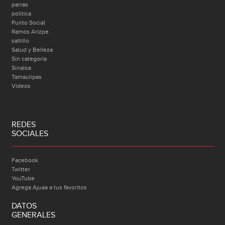
parras
politica
Punto Social
Ramos Arizpe
saltillo
Salud y Belleza
Sin categoría
Sinaloa
Tamaulipas
Videos
REDES
SOCIALES
Facebook
Twitter
YouTube
Agrega Ajuaa a tus favoritos
DATOS
GENERALES