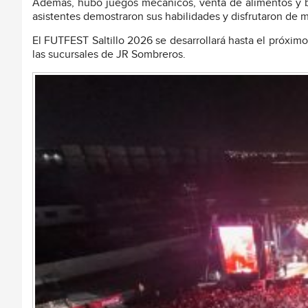
Además, hubo juegos mecánicos, venta de alimentos y beb
asistentes demostraron sus habilidades y disfrutaron de
El FUTFEST Saltillo 2026 se desarrollará hasta el próximo 
las sucursales de JR Sombreros.