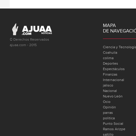
MAPA
DE NAVEGACI
© Derechos Reservados
ajuaa.com - 2015
Ciencia y Tecnologí
Coahuila
colima
Deportes
Espectáculos
Finanzas
Internacional
jalisco
Nacional
Nuevo León
Ocio
Opinión
parras
politica
Punto Social
Ramos Arizpe
saltillo