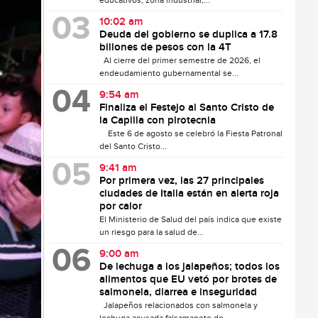
educativos, zona industrial,...
10:02 am
Deuda del gobierno se duplica a 17.8
billones de pesos con la 4T
Al cierre del primer semestre de 2026, el
endeudamiento gubernamental se...
9:54 am
Finaliza el Festejo al Santo Cristo de
la Capilla con pirotecnia
Este 6 de agosto se celebró la Fiesta Patronal
del Santo Cristo...
9:41 am
Por primera vez, las 27 principales
ciudades de Italia están en alerta roja
por calor
El Ministerio de Salud del país indica que existe
un riesgo para la salud de...
9:00 am
De lechuga a los jalapeños; todos los
alimentos que EU vetó por brotes de
salmonela, diarrea e inseguridad
Jalapeños relacionados con salmonela y