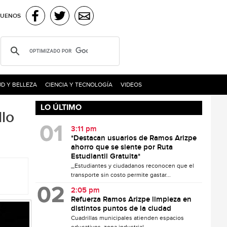
GUENOS
D Y BELLEZA
CIENCIA Y TECNOLOGÍA
VIDEOS
LO ÚLTIMO
llo
3:11 pm
*Destacan usuarios de Ramos Arizpe
ahorro que se siente por Ruta
Estudiantil Gratuita*
_Estudiantes y ciudadanos reconocen que el
transporte sin costo permite gastar...
2:05 pm
Refuerza Ramos Arizpe limpieza en
distintos puntos de la ciudad
Cuadrillas municipales atienden espacios