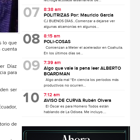
lechuga acusada falsamanete de...
8:38 am
POLITRIZAS Por: Mauricio García
CJ BUENOS DÍAS…Comenzar a dejarse ver
algunas alcamonías en algunos...
8:15 am
POLI-COSAS
s lo que
Comienzan a Meter el acelerador en Coahuila.
a cuenta
En los últimos días se...
7:39 am
ier Díaz
Algo que vale la pena leer ALBERTO
cia para
BOARDMAN
Algo anda mal “En ciencia los períodos más
productivos no ocurren...
eden ser
7:12 am
AVISO DE CURVA Rubén Olvera
Ecuador,
El Óscar es para Homero Todos están
hablando de La Odisea. Me incluyo....
torio de