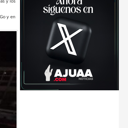
as y los
 Go y en