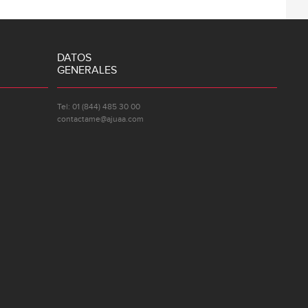
DATOS
GENERALES
Tel: 01 (844) 485 30 00
contactame@ajuaa.com