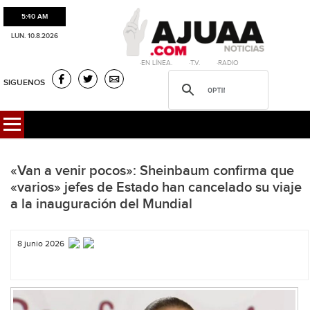
5:40 AM
LUN. 10.8.2026
·EN LÍNEA. ·T.V. ·RADIO
SIGUENOS
«Van a venir pocos»: Sheinbaum confirma que
«varios» jefes de Estado han cancelado su viaje
a la inauguración del Mundial
8 junio 2026