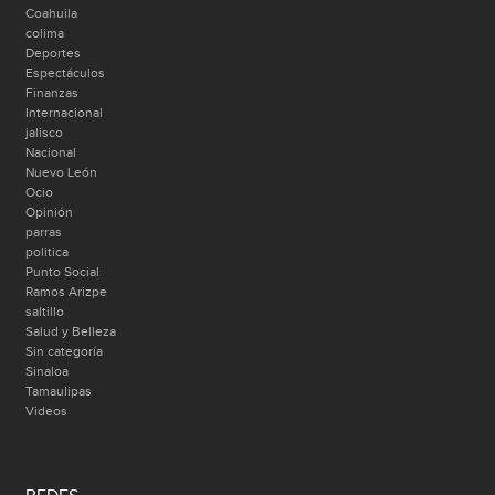
Coahuila
colima
Deportes
Espectáculos
Finanzas
Internacional
jalisco
Nacional
Nuevo León
Ocio
Opinión
parras
politica
Punto Social
Ramos Arizpe
saltillo
Salud y Belleza
Sin categoría
Sinaloa
Tamaulipas
Videos