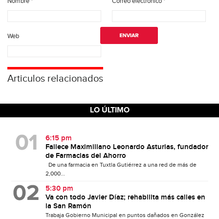
Nombre
*
Correo electrónico
*
Web
Articulos relacionados
LO ÚLTIMO
6:15 pm
Fallece Maximiliano Leonardo Asturias, fundador
de Farmacias del Ahorro
De una farmacia en Tuxtla Gutiérrez a una red de más de
2,000...
5:30 pm
Va con todo Javier Díaz; rehabilita más calles en
la San Ramón
Trabaja Gobierno Municipal en puntos dañados en González