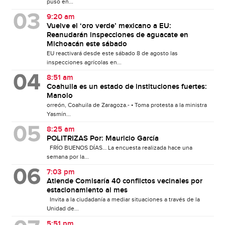
puso en...
9:20 am
Vuelve el ‘oro verde’ mexicano a EU:
Reanudarán inspecciones de aguacate en
Michoacán este sábado
EU reactivará desde este sábado 8 de agosto las
inspecciones agrícolas en...
8:51 am
Coahuila es un estado de instituciones fuertes:
Manolo
orreón, Coahuila de Zaragoza.- • Toma protesta a la ministra
Yasmín...
8:25 am
POLITRIZAS Por: Mauricio García
FRÍO BUENOS DÍAS… La encuesta realizada hace una
semana por la...
7:03 pm
Atiende Comisaría 40 conflictos vecinales por
estacionamiento al mes
Invita a la ciudadanía a mediar situaciones a través de la
Unidad de...
5:51 pm