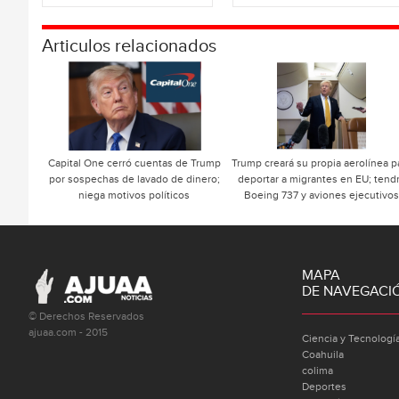
Articulos relacionados
Capital One cerró cuentas de Trump
Trump creará su propia aerolínea p
por sospechas de lavado de dinero;
deportar a migrantes en EU; tend
niega motivos políticos
Boeing 737 y aviones ejecutivos
MAPA
DE NAVEGACI
© Derechos Reservados
ajuaa.com - 2015
Ciencia y Tecnologí
Coahuila
colima
Deportes