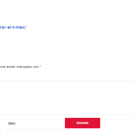
rar-el-t-mec/
rios están marcados con
*
Web