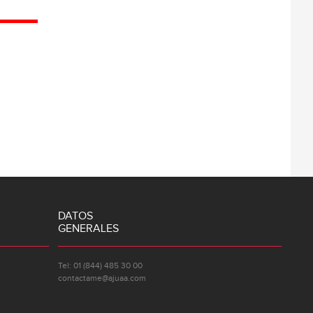
DATOS
GENERALES
Tel: 01 (844) 485 30 00
contactame@ajuaa.com