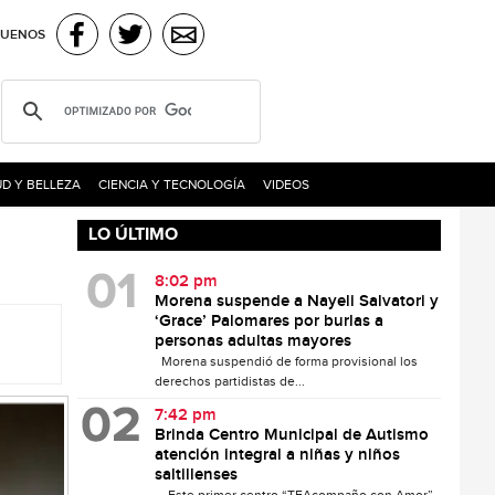
GUENOS
D Y BELLEZA
CIENCIA Y TECNOLOGÍA
VIDEOS
LO ÚLTIMO
8:02 pm
Morena suspende a Nayeli Salvatori y
‘Grace’ Palomares por burlas a
personas adultas mayores
Morena suspendió de forma provisional los
derechos partidistas de...
7:42 pm
Brinda Centro Municipal de Autismo
atención integral a niñas y niños
saltillenses