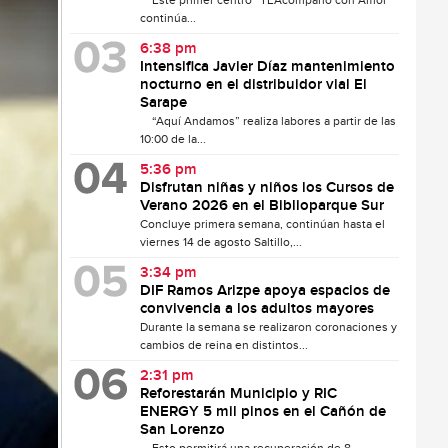
Este primer centro “TEAcompaño con Amor”
continúa...
6:38 pm
Intensifica Javier Díaz mantenimiento
nocturno en el distribuidor vial El
Sarape
“Aquí Andamos” realiza labores a partir de las
10:00 de la...
5:36 pm
Disfrutan niñas y niños los Cursos de
Verano 2026 en el Biblioparque Sur
Concluye primera semana, continúan hasta el
viernes 14 de agosto Saltillo,...
3:34 pm
DIF Ramos Arizpe apoya espacios de
convivencia a los adultos mayores
Durante la semana se realizaron coronaciones y
cambios de reina en distintos...
2:31 pm
Reforestarán Municipio y RIC
ENERGY 5 mil pinos en el Cañón de
San Lorenzo