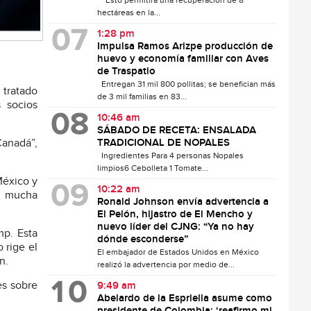
Esto permitirá una recuperación de 8
hectáreas en la...
1:28 pm
Impulsa Ramos Arizpe producción de
huevo y economía familiar con Aves
de Traspatio
Entregan 31 mil 800 pollitas; se benefician más
 tratado
de 3 mil familias en 83...
 socios
10:46 am
SÁBADO DE RECETA: ENSALADA
TRADICIONAL DE NOPALES
Canadá”,
Ingredientes Para 4 personas Nopales
limpios6 Cebolleta 1 Tomate...
México y
10:22 am
, mucha
Ronald Johnson envía advertencia a
El Pelón, hijastro de El Mencho y
nuevo líder del CJNG: “Ya no hay
mp. Esta
dónde esconderse”
 rige el
El embajador de Estados Unidos en México
n.
realizó la advertencia por medio de...
es sobre
9:49 am
Abelardo de la Espriella asume como