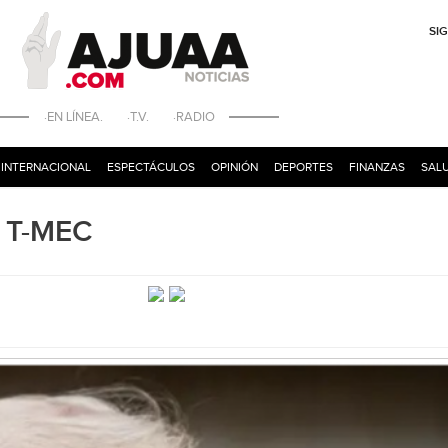
SI
·EN LÍNEA. ·T.V. ·RADIO
INTERNACIONAL
ESPECTÁCULOS
OPINIÓN
DEPORTES
FINANZAS
SALU
l T-MEC