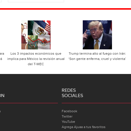
ara
Los 3 impactos económicos que
Trump termina alto al fuego con Irán:
rá
implica para México la revisión anual
‘Son gente enferma, cruel y violenta’
del T-MEC
REDES
ÓN
SOCIALES
a
Facebook
Twitter
YouTube
Agrega Ajuaa a tus favoritos