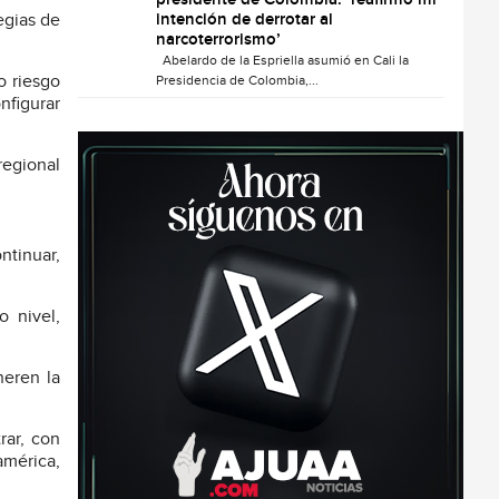
presidente de Colombia: ‘reafirmo mi
intención de derrotar al
egias de
narcoterrorismo’
Abelardo de la Espriella asumió en Cali la
o riesgo
Presidencia de Colombia,...
nfigurar
regional
ntinuar,
 nivel,
neren la
rar, con
américa,